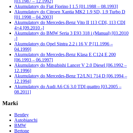
[03.1987 – 12.1992]
Akumulatory do Fiat Fiorino I 1.5 [01.1988 – 08.1993]
Akumulatory do Citroen Xantia MK2 1.9 SD, 1.9 Turbo D
[01.1998 – 04.2003]
Akumulatory do Mercedes-Benz Vito II 113 CDI, 113 CDI
4×4 [09.2010 -]
Akumulatory do BMW Seria 3 E93 318 i (Manual) [03.2010
-]
Akumulatory do Opel Sintra 2.2 i 16 V P [11.1996 –
04.1999]
Akumulatory do Mercedes-Benz Klasa E C124 E 200
[06.1993 – 06.1997]
Akumulatory do Mitsubishi Lancer V 2.0 Diesel [06.1992 –
12.1996]
Akumulatory do Mercedes-Benz T2/LN1 714 D [06.1994 –
12.1994]
Akumulatory do Audi A6 C6 3.0 TDI quattro [03.2005 –
08.2011]
Marki
Bentley
Autobianchi
BMW
Bertone