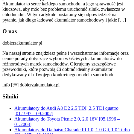
Akumulator to serce każdego samochodu, a jego sprawność jest
kluczowa, aby móc bez problemu uruchomić silnik, zwłaszcza w
chłodne dni. W tym artykule postaramy się odpowiedzieć na
pytanie, jak długo ładować akumulator samochodowy i jakie […]
O nas
dobierzakumulator.pl
Na naszej stronie znajdziesz pełne i wszechstronne informacje oraz
cenne porady dotyczące wyboru właściwych akumulatorów do
różnorodnych marek samochodów. Oferujemy szczegółowe
przewodniki, które pozwolą Ci dobrać idealny akumulator
dedykowany dla Twojego konkretnego modelu samochodu.
info [@] dobierzakumulator.pl
Silniki
Akumulatory do Audi A8 D2 2.5 TDI, 2.5 TDI quattro
[01.1997 – 09.2002]
Akumulatory do Toyota Picnic 2.0, 2.0 16V [05.1996 –
01.2003]
Akumulatory do Daihatsu Charade III 1.0, 1.0 Gti, 1.0 Turbo