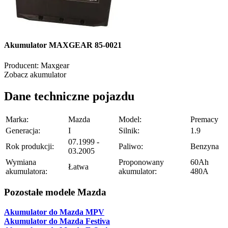
Akumulator MAXGEAR 85-0021
Producent:
Maxgear
Zobacz akumulator
Dane techniczne pojazdu
Marka:
Mazda
Model:
Premacy
Generacja:
I
Silnik:
1.9
07.1999 -
Rok produkcji:
Paliwo:
Benzyna
03.2005
Wymiana
Proponowany
60Ah
Łatwa
akumulatora:
akumulator:
480A
Pozostałe modele Mazda
Akumulator do Mazda MPV
Akumulator do Mazda Festiva