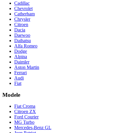
Cadillac
Chevrolet
Catherham
Chrysler
Citroen
Dacia
Daewoo
Daihatsu
Alfa Romeo
Dodge
Alpina
Daimler
Aston Martin
Ferrari
Audi
Fiat
Modele
Fiat Croma
Citroen ZX
Ford Courier
MG Turbo
Mercedes-Benz GL
Jeep Patriot