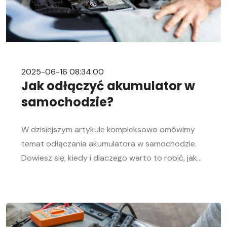
2025-06-16 08:34:00
Jak odłączyć akumulator w
samochodzie?
W dzisiejszym artykule kompleksowo omówimy
temat odłączania akumulatora w samochodzie.
Dowiesz się, kiedy i dlaczego warto to robić, jak
bezpiecznie odłączyć i podłączyć akumulator
samochodowy. Nasz przewodnik krok po kroku
pomoże Ci sprawnie przeprowadzić tę czynność,
niezależnie od Twojego doświadczenia w