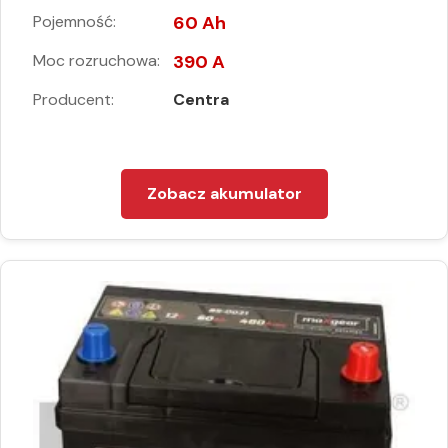
Pojemność:
60 Ah
Moc rozruchowa:
390 A
Producent:
Centra
Zobacz akumulator