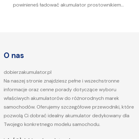
powinieneś ładować akumulator prostownikiem?
To pytanie zadaje sobie wielu kierowców.
Akumulator to serce każdego samochodu, a jego
sprawność jest kluczowa, aby móc bez problemu
uruchomić silnik, zwłaszcza w chłodne dni. W tym
artykule postaramy się odpowiedzieć na pytanie,
O nas
jak długo ładować akumulator samochodowy i
jakie […]
dobierzakumulator.pl
Na naszej stronie znajdziesz pełne i wszechstronne
informacje oraz cenne porady dotyczące wyboru
właściwych akumulatorów do różnorodnych marek
samochodów. Oferujemy szczegółowe przewodniki, które
pozwolą Ci dobrać idealny akumulator dedykowany dla
Twojego konkretnego modelu samochodu.