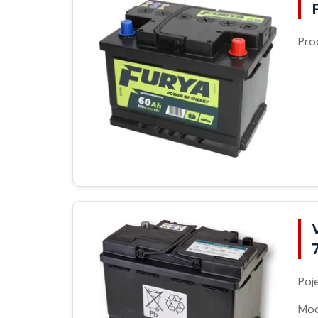
Pro
Poj
Moc