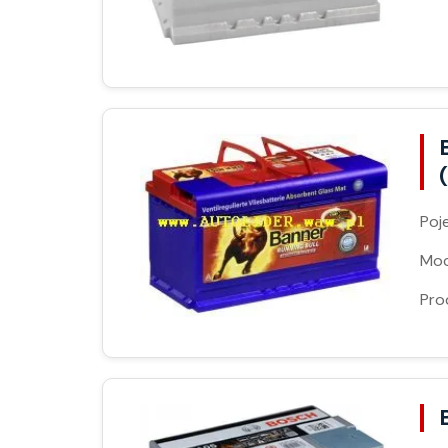
Poj
Moc
Pro