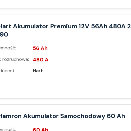
Hart Akumulator Premium 12V 56Ah 480A 2
190
emność:
56 Ah
 rozruchowa:
480 A
ducent:
Hart
Hamron Akumulator Samochodowy 60 Ah
emność:
60 Ah