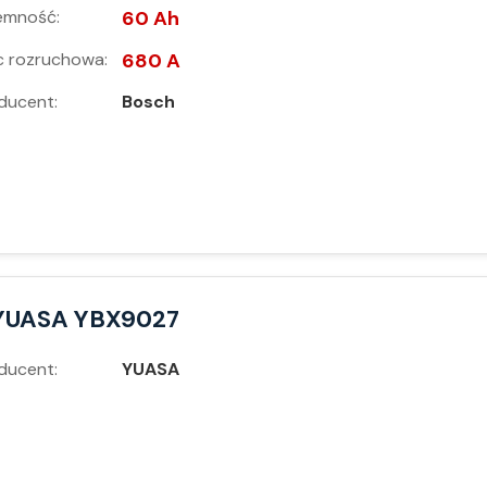
emność:
60 Ah
 rozruchowa:
680 A
ducent:
Bosch
YUASA YBX9027
ducent:
YUASA