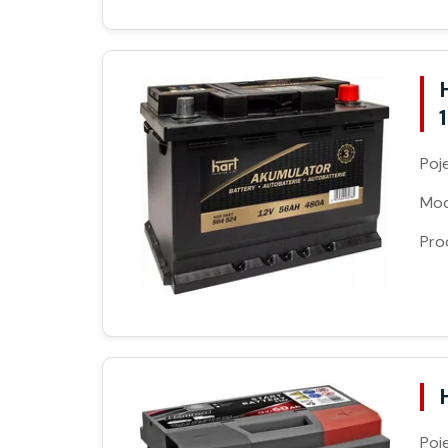
Poj
Moc
Pro
Poj