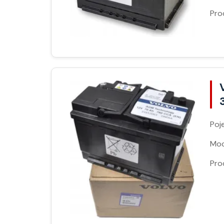
Pro
Poj
Moc
Pro