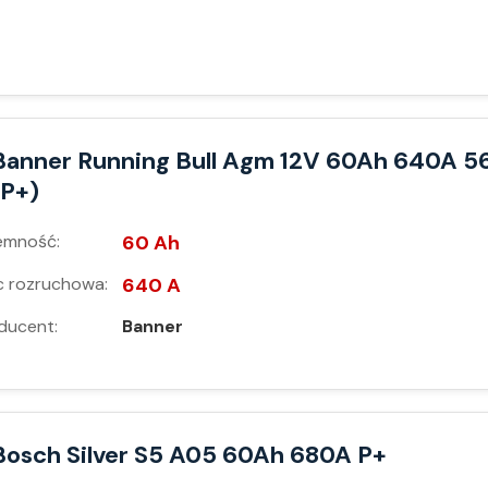
Banner Running Bull Agm 12V 60Ah 640A 5
(P+)
emność:
60 Ah
 rozruchowa:
640 A
ducent:
Banner
Bosch Silver S5 A05 60Ah 680A P+