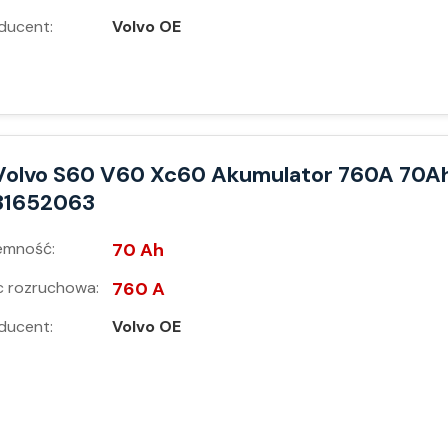
ducent:
Volvo OE
Volvo S60 V60 Xc60 Akumulator 760A 70A
31652063
emność:
70 Ah
 rozruchowa:
760 A
ducent:
Volvo OE