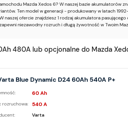
amochodu Mazda Xedos 6? W naszej bazie akumulatorów znaj
antów. Ten model w generacji - produkowany w latach 1992-1
 naszej ofercie znajdziesz 1 rodzaj akumulatora pasująceg
apewni niezawodny rozruch i długą żywotność w Twoim Maz
h 480A lub opcjonalne do Mazda Xedos 
Varta Blue Dynamic D24 60Ah 540A P+
emność:
60 Ah
 rozruchowa:
540 A
ducent:
Varta