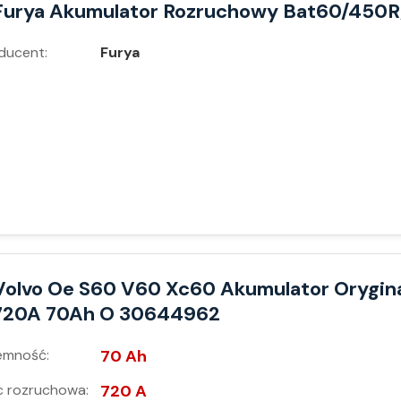
Furya Akumulator Rozruchowy Bat60/450R
ducent:
Furya
Volvo Oe S60 V60 Xc60 Akumulator Orygin
720A 70Ah O 30644962
emność:
70 Ah
 rozruchowa:
720 A