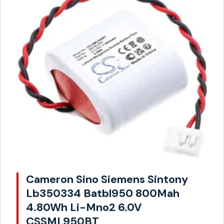
Cameron Sino Siemens Sintony
Lb350334 Batbl950 800Mah
4.80Wh Li-Mno2 6.0V
CSSML950BT