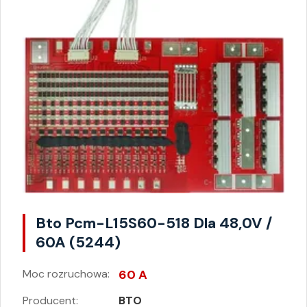
Bto Pcm-L15S60-518 Dla 48,0V /
60A (5244)
Moc rozruchowa:
60 A
Producent:
BTO