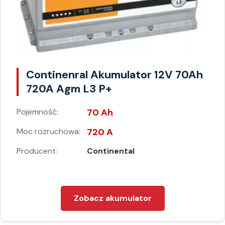
Continenral Akumulator 12V 70Ah
720A Agm L3 P+
Pojemność:
70 Ah
Moc rozruchowa:
720 A
Producent:
Continental
Zobacz akumulator