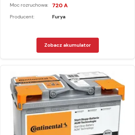
Moc rozruchowa:
720 A
Producent:
Furya
Zobacz akumulator