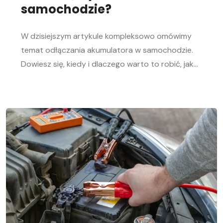
samochodzie?
W dzisiejszym artykule kompleksowo omówimy
temat odłączania akumulatora w samochodzie.
Dowiesz się, kiedy i dlaczego warto to robić, jak
bezpiecznie odłączyć i podłączyć akumulator
samochodowy. Nasz przewodnik krok po kroku
pomoże Ci sprawnie przeprowadzić tę czynność,
niezależnie od Twojego doświadczenia w
mechanice samochodowej. Objawy
rozładowanego akumulatora Rozładowanie
akumulatora w aucie to problem, którego żaden
kierowca […]