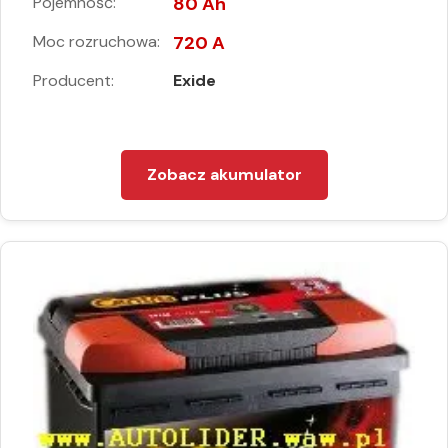
Pojemność:
80 Ah
Moc rozruchowa:
720 A
Producent:
Exide
Zobacz akumulator