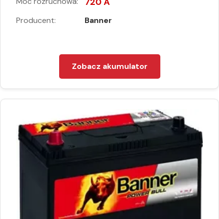
Moc rozruchowa:
720 A
Producent:
Banner
Zobacz akumulator