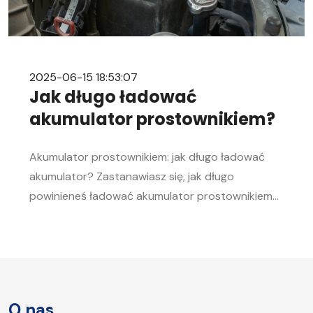
2025-06-15 18:53:07
Jak długo ładować
akumulator prostownikiem?
Akumulator prostownikiem: jak długo ładować
akumulator? Zastanawiasz się, jak długo
powinieneś ładować akumulator prostownikiem?
To pytanie zadaje sobie wielu kierowców.
Akumulator to serce każdego samochodu, a jego
sprawność jest kluczowa, aby móc bez problemu
uruchomić silnik, zwłaszcza w chłodne dni. W tym
artykule postaramy się odpowiedzieć na pytanie,
O nas