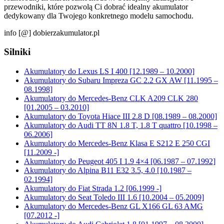
przewodniki, które pozwolą Ci dobrać idealny akumulator
dedykowany dla Twojego konkretnego modelu samochodu.
info [@] dobierzakumulator.pl
Silniki
Akumulatory do Lexus LS I 400 [12.1989 – 10.2000]
Akumulatory do Subaru Impreza GC 2.2 GX AW [11.1995 –
08.1998]
Akumulatory do Mercedes-Benz CLK A209 CLK 280
[01.2005 – 03.2010]
Akumulatory do Toyota Hiace III 2.8 D [08.1989 – 08.2000]
Akumulatory do Audi TT 8N 1.8 T, 1.8 T quattro [10.1998 –
06.2006]
Akumulatory do Mercedes-Benz Klasa E S212 E 250 CGI
[11.2009 -]
Akumulatory do Peugeot 405 I 1.9 4×4 [06.1987 – 07.1992]
Akumulatory do Alpina B11 E32 3.5, 4.0 [10.1987 –
02.1994]
Akumulatory do Fiat Strada 1.2 [06.1999 -]
Akumulatory do Seat Toledo III 1.6 [10.2004 – 05.2009]
Akumulatory do Mercedes-Benz GL X166 GL 63 AMG
[07.2012 -]