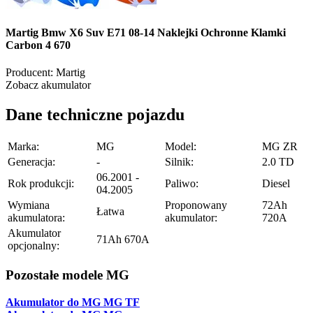
Martig Bmw X6 Suv E71 08-14 Naklejki Ochronne Klamki
Carbon 4 670
Producent:
Martig
Zobacz akumulator
Dane techniczne pojazdu
Marka:
MG
Model:
MG ZR
Generacja:
-
Silnik:
2.0 TD
06.2001 -
Rok produkcji:
Paliwo:
Diesel
04.2005
Wymiana
Proponowany
72Ah
Łatwa
akumulatora:
akumulator:
720A
Akumulator
71Ah 670A
opcjonalny:
Pozostałe modele MG
Akumulator do MG MG TF