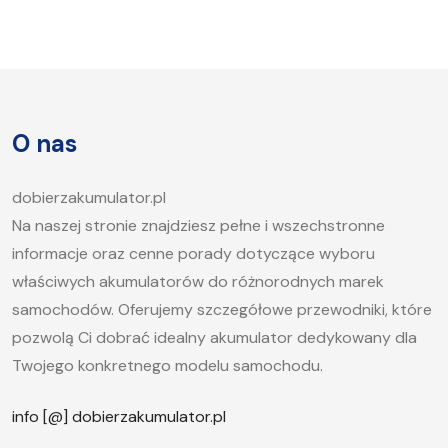
To pytanie zadaje sobie wielu kierowców.
Akumulator to serce każdego samochodu, a jego
sprawność jest kluczowa, aby móc bez problemu
uruchomić silnik, zwłaszcza w chłodne dni. W tym
artykule postaramy się odpowiedzieć na pytanie,
O nas
jak długo ładować akumulator samochodowy i
jakie […]
dobierzakumulator.pl
Na naszej stronie znajdziesz pełne i wszechstronne
informacje oraz cenne porady dotyczące wyboru
właściwych akumulatorów do różnorodnych marek
samochodów. Oferujemy szczegółowe przewodniki, które
pozwolą Ci dobrać idealny akumulator dedykowany dla
Twojego konkretnego modelu samochodu.
info [@] dobierzakumulator.pl