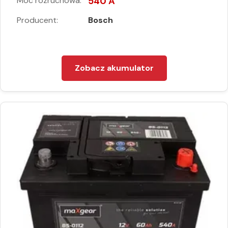
Moc rozruchowa:
540 A
Producent:
Bosch
Zobacz akumulator