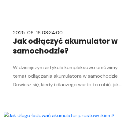
2025-06-16 08:34:00
Jak odłączyć akumulator w
samochodzie?
W dzisiejszym artykule kompleksowo omówimy
temat odłączania akumulatora w samochodzie.
Dowiesz się, kiedy i dlaczego warto to robić, jak
bezpiecznie odłączyć i podłączyć akumulator
samochodowy. Nasz przewodnik krok po kroku
pomoże Ci sprawnie przeprowadzić tę czynność,
niezależnie od Twojego doświadczenia w
mechanice samochodowej. Objawy
rozładowanego akumulatora Rozładowanie