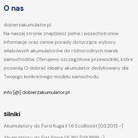
artykule postaramy się odpowiedzieć na pytanie,
O nas
jak długo ładować akumulator samochodowy i
jakie […]
dobierzakumulator.pl
Na naszej stronie znajdziesz pełne i wszechstronne
informacje oraz cenne porady dotyczące wyboru
właściwych akumulatorów do różnorodnych marek
samochodów. Oferujemy szczegółowe przewodniki, które
pozwolą Ci dobrać idealny akumulator dedykowany dla
Twojego konkretnego modelu samochodu.
info [@] dobierzakumulator.pl
Silniki
Akumulatory do Ford Kuga II 1.6 EcoBoost [03.2013 -]
Akumulatory do Fiat Siena 1.6 16V [09.1998 -]