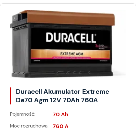
Duracell Akumulator Extreme
De70 Agm 12V 70Ah 760A
Pojemność:
70 Ah
Moc rozruchowa:
760 A