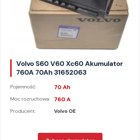
Volvo S60 V60 Xc60 Akumulator
760A 70Ah 31652063
Pojemność:
70 Ah
Moc rozruchowa:
760 A
Producent:
Volvo OE