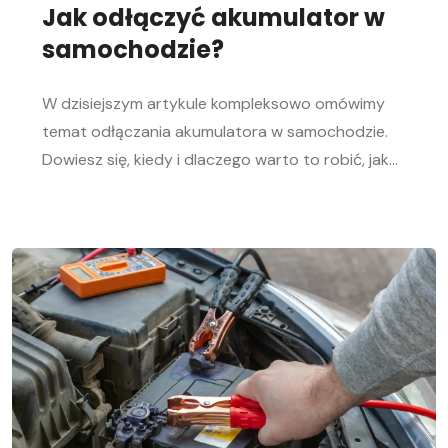
Jak odłączyć akumulator w
samochodzie?
W dzisiejszym artykule kompleksowo omówimy
temat odłączania akumulatora w samochodzie.
Dowiesz się, kiedy i dlaczego warto to robić, jak
bezpiecznie odłączyć i podłączyć akumulator
samochodowy. Nasz przewodnik krok po kroku
pomoże Ci sprawnie przeprowadzić tę czynność,
niezależnie od Twojego doświadczenia w
mechanice samochodowej. Objawy
rozładowanego akumulatora Rozładowanie
akumulatora w aucie to problem, którego żaden
kierowca […]