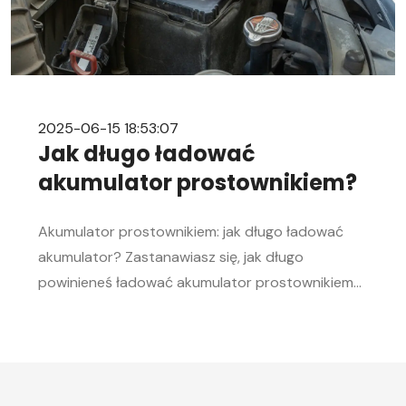
2025-06-15 18:53:07
Jak długo ładować
akumulator prostownikiem?
Akumulator prostownikiem: jak długo ładować
akumulator? Zastanawiasz się, jak długo
powinieneś ładować akumulator prostownikiem?
To pytanie zadaje sobie wielu kierowców.
Akumulator to serce każdego samochodu, a jego
sprawność jest kluczowa, aby móc bez problemu
uruchomić silnik, zwłaszcza w chłodne dni. W tym