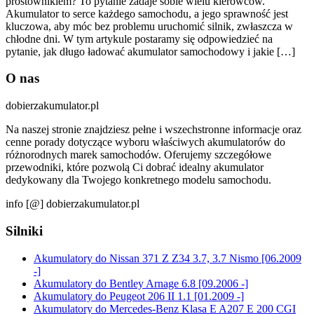
prostownikiem? To pytanie zadaje sobie wielu kierowców.
Akumulator to serce każdego samochodu, a jego sprawność jest
kluczowa, aby móc bez problemu uruchomić silnik, zwłaszcza w
chłodne dni. W tym artykule postaramy się odpowiedzieć na
pytanie, jak długo ładować akumulator samochodowy i jakie […]
O nas
dobierzakumulator.pl
Na naszej stronie znajdziesz pełne i wszechstronne informacje oraz
cenne porady dotyczące wyboru właściwych akumulatorów do
różnorodnych marek samochodów. Oferujemy szczegółowe
przewodniki, które pozwolą Ci dobrać idealny akumulator
dedykowany dla Twojego konkretnego modelu samochodu.
info [@] dobierzakumulator.pl
Silniki
Akumulatory do Nissan 371 Z Z34 3.7, 3.7 Nismo [06.2009
-]
Akumulatory do Bentley Arnage 6.8 [09.2006 -]
Akumulatory do Peugeot 206 II 1.1 [01.2009 -]
Akumulatory do Mercedes-Benz Klasa E A207 E 200 CGI