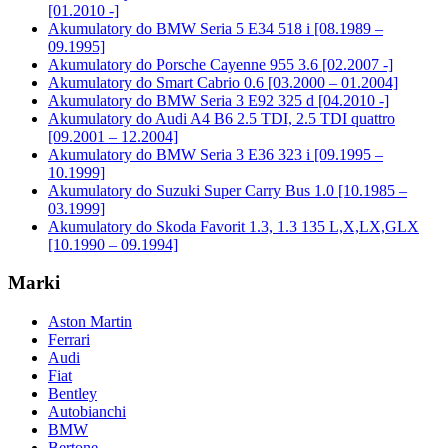
[01.2010 -]
Akumulatory do BMW Seria 5 E34 518 i [08.1989 –
09.1995]
Akumulatory do Porsche Cayenne 955 3.6 [02.2007 -]
Akumulatory do Smart Cabrio 0.6 [03.2000 – 01.2004]
Akumulatory do BMW Seria 3 E92 325 d [04.2010 -]
Akumulatory do Audi A4 B6 2.5 TDI, 2.5 TDI quattro
[09.2001 – 12.2004]
Akumulatory do BMW Seria 3 E36 323 i [09.1995 –
10.1999]
Akumulatory do Suzuki Super Carry Bus 1.0 [10.1985 –
03.1999]
Akumulatory do Skoda Favorit 1.3, 1.3 135 L,X,LX,GLX
[10.1990 – 09.1994]
Marki
Aston Martin
Ferrari
Audi
Fiat
Bentley
Autobianchi
BMW
Bertone