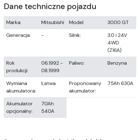
Dane techniczne pojazdu
Marka:
Mitsubishi
Model:
3000 GT
Generacja:
-
Silnik:
3.0 i 24V
4WD
(Z16A)
Rok
06.1992 -
Paliwo:
Benzyna
produkcji:
08.1999
Wymiana
Łatwa
Proponowany
75Ah 630A
akumulatora:
akumulator:
Akumulator
70Ah
opcjonalny:
540A