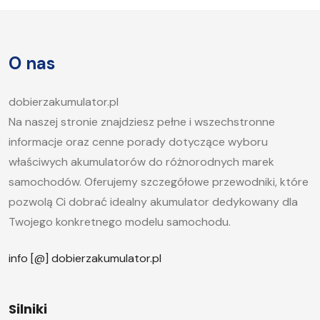
sprawność jest kluczowa, aby móc bez problemu
uruchomić silnik, zwłaszcza w chłodne dni. W tym
artykule postaramy się odpowiedzieć na pytanie,
O nas
jak długo ładować akumulator samochodowy i
jakie […]
dobierzakumulator.pl
Na naszej stronie znajdziesz pełne i wszechstronne
informacje oraz cenne porady dotyczące wyboru
właściwych akumulatorów do różnorodnych marek
samochodów. Oferujemy szczegółowe przewodniki, które
pozwolą Ci dobrać idealny akumulator dedykowany dla
Twojego konkretnego modelu samochodu.
info [@] dobierzakumulator.pl
Silniki