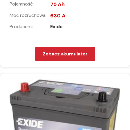
Pojemność:
75 Ah
Moc rozruchowa:
630 A
Producent:
Exide
Zobacz akumulator