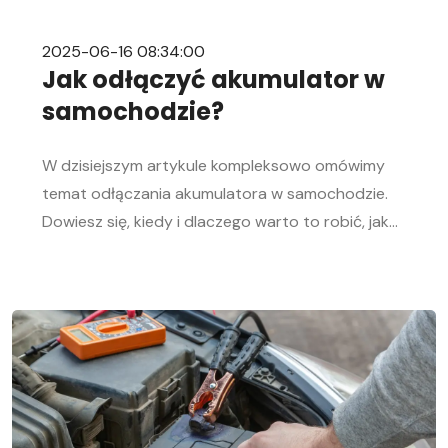
2025-06-16 08:34:00
Jak odłączyć akumulator w
samochodzie?
W dzisiejszym artykule kompleksowo omówimy
temat odłączania akumulatora w samochodzie.
Dowiesz się, kiedy i dlaczego warto to robić, jak
bezpiecznie odłączyć i podłączyć akumulator
samochodowy. Nasz przewodnik krok po kroku
pomoże Ci sprawnie przeprowadzić tę czynność,
niezależnie od Twojego doświadczenia w
mechanice samochodowej. Objawy
rozładowanego akumulatora Rozładowanie
akumulatora w aucie to problem, którego żaden
kierowca […]