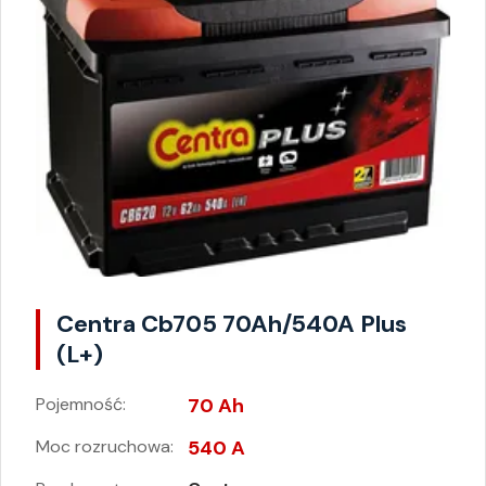
Centra Cb705 70Ah/540A Plus
(L+)
Pojemność:
70 Ah
Moc rozruchowa:
540 A