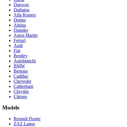
Daewoo
Daihatsu
Alfa Romeo
Dodge
Alpina
Daimler
Aston Martin
Ferrari
Audi
Fiat
Bentley
Autobianchi
BMW
Bertone
Cadillac
Chevrolet
Catherham
Chrysler
Citroen
Modele
Renault Duster
ZAZ Lanos