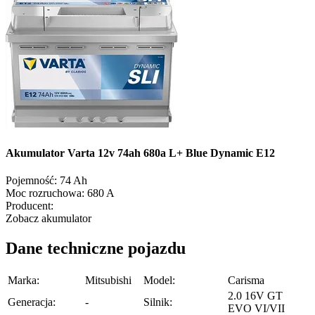
Akumulator Varta 12v 74ah 680a L+ Blue Dynamic E12
Pojemność:
74 Ah
Moc rozruchowa:
680 A
Producent:
Zobacz akumulator
Dane techniczne pojazdu
Marka:
Mitsubishi
Model:
Carisma
2.0 16V GT
Generacja:
-
Silnik:
EVO VI/VII