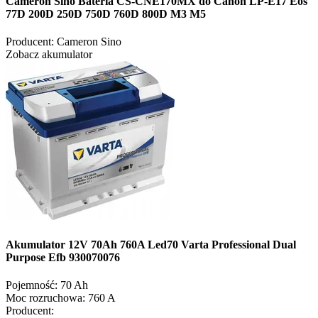
Cameron Sino Bateria CS-CNE170MX do Canon LP-E17 Eos
77D 200D 250D 750D 760D 800D M3 M5
Producent:
Cameron Sino
Zobacz akumulator
Akumulator 12V 70Ah 760A Led70 Varta Professional Dual
Purpose Efb 930070076
Pojemność:
70 Ah
Moc rozruchowa:
760 A
Producent: