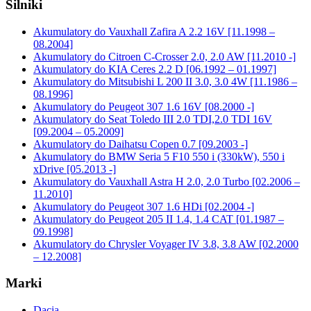
Silniki
Akumulatory do Vauxhall Zafira A 2.2 16V [11.1998 –
08.2004]
Akumulatory do Citroen C-Crosser 2.0, 2.0 AW [11.2010 -]
Akumulatory do KIA Ceres 2.2 D [06.1992 – 01.1997]
Akumulatory do Mitsubishi L 200 II 3.0, 3.0 4W [11.1986 –
08.1996]
Akumulatory do Peugeot 307 1.6 16V [08.2000 -]
Akumulatory do Seat Toledo III 2.0 TDI,2.0 TDI 16V
[09.2004 – 05.2009]
Akumulatory do Daihatsu Copen 0.7 [09.2003 -]
Akumulatory do BMW Seria 5 F10 550 i (330kW), 550 i
xDrive [05.2013 -]
Akumulatory do Vauxhall Astra H 2.0, 2.0 Turbo [02.2006 –
11.2010]
Akumulatory do Peugeot 307 1.6 HDi [02.2004 -]
Akumulatory do Peugeot 205 II 1.4, 1.4 CAT [01.1987 –
09.1998]
Akumulatory do Chrysler Voyager IV 3.8, 3.8 AW [02.2000
– 12.2008]
Marki
Dacia