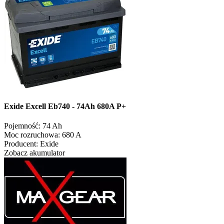
Exide Excell Eb740 - 74Ah 680A P+
Pojemność:
74 Ah
Moc rozruchowa:
680 A
Producent:
Exide
Zobacz akumulator