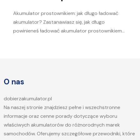
Akumulator prostownikiem: jak długo ładować
akumulator? Zastanawiasz się, jak długo
powinieneś ładować akumulator prostownikiem?
To pytanie zadaje sobie wielu kierowców.
Akumulator to serce każdego samochodu, a jego
sprawność jest kluczowa, aby móc bez problemu
uruchomić silnik, zwłaszcza w chłodne dni. W tym
artykule postaramy się odpowiedzieć na pytanie,
O nas
jak długo ładować akumulator samochodowy i
jakie […]
dobierzakumulator.pl
Na naszej stronie znajdziesz pełne i wszechstronne
informacje oraz cenne porady dotyczące wyboru
właściwych akumulatorów do różnorodnych marek
samochodów. Oferujemy szczegółowe przewodniki, które