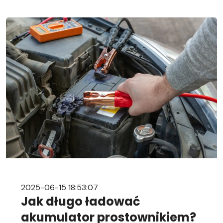
samochodowy. Nasz przewodnik krok po kroku
pomoże Ci sprawnie przeprowadzić tę czynność,
niezależnie od Twojego doświadczenia w
mechanice samochodowej. Objawy
rozładowanego akumulatora Rozładowanie
akumulatora w aucie to problem, którego żaden
kierowca […]
2025-06-15 18:53:07
Jak długo ładować
akumulator prostownikiem?