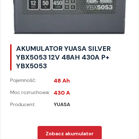
AKUMULATOR YUASA SILVER
YBX5053 12V 48AH 430A P+
YBX5053
Pojemność:
48 Ah
Moc rozruchowa:
430 A
Producent:
YUASA
Zobacz akumulator