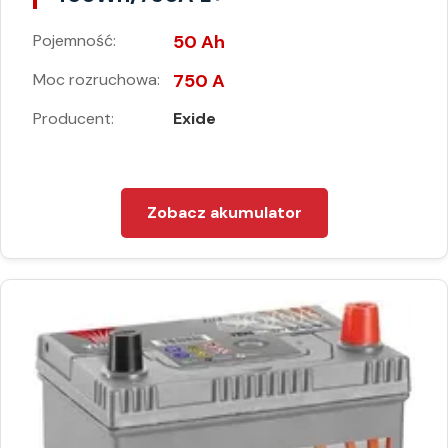
Pojemność:
50 Ah
Moc rozruchowa:
750 A
Producent:
Exide
Zobacz akumulator