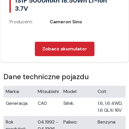
1S1P 5000mAh 18.50Wh Li-ion
3.7V
Producent:
Cameron Sino
Zobacz akumulator
Dane techniczne pojazdu
Marka:
Mitsubishi
Model:
Colt
Generacja:
CA0
Silnik:
1.6, 1.6 4WD,
1.6 GLXi 16V
Rok
04.1992 -
Paliwo:
Benzyna
produkcji:
04.1996