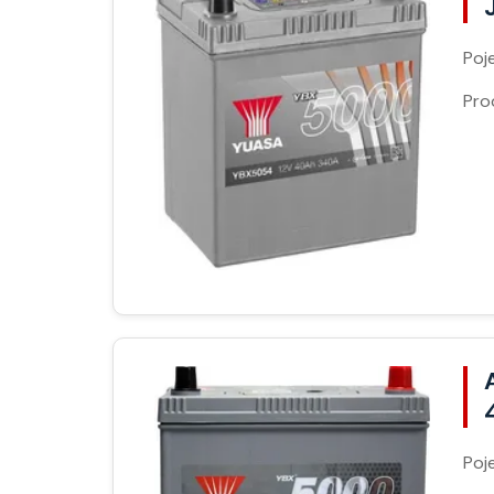
Poj
Pro
Poj