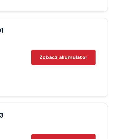
01
Zobacz akumulator
3