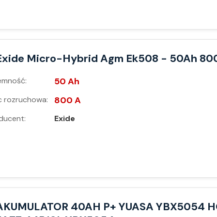
Exide Micro-Hybrid Agm Ek508 - 50Ah 80
emność:
50 Ah
 rozruchowa:
800 A
ducent:
Exide
AKUMULATOR 40AH P+ YUASA YBX5054 