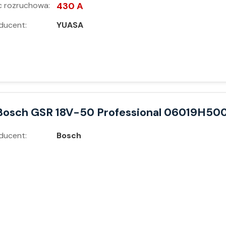
 rozruchowa:
430 A
ducent:
YUASA
Bosch GSR 18V-50 Professional 06019H50
ducent:
Bosch