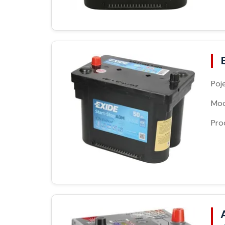
Poj
Moc
Pro