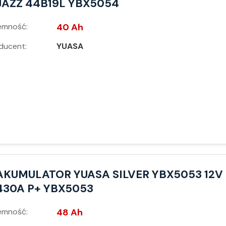
JAZZ 44B19L YBX5054
emność:
40 Ah
ducent:
YUASA
AKUMULATOR YUASA SILVER YBX5053 12V
430A P+ YBX5053
emność:
48 Ah