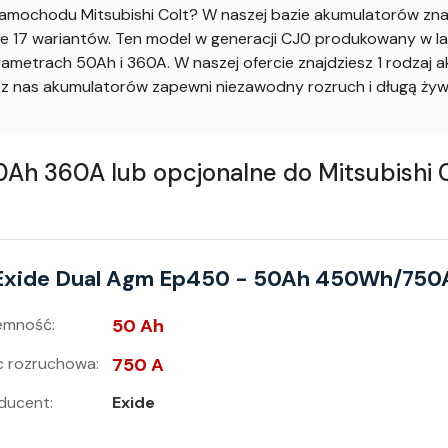
mochodu Mitsubishi Colt? W naszej bazie akumulatorów znaj
ie 17 wariantów. Ten model w generacji CJ0 produkowany w la
metrach 50Ah i 360A. W naszej ofercie znajdziesz 1 rodzaj 
nas akumulatorów zapewni niezawodny rozruch i długą żywo
h 360A lub opcjonalne do Mitsubishi 
Exide Dual Agm Ep450 - 50Ah 450Wh/750
emność:
50 Ah
 rozruchowa:
750 A
ducent:
Exide