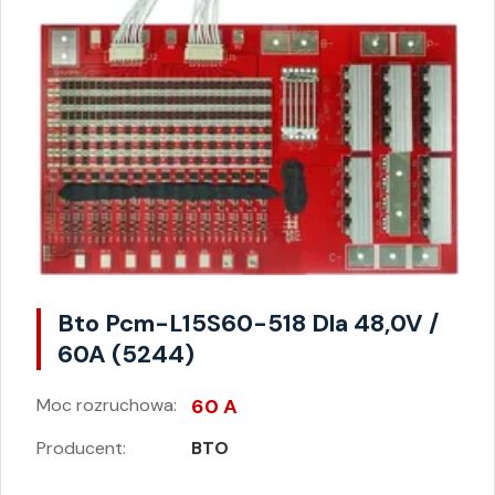
Bto Pcm-L15S60-518 Dla 48,0V /
60A (5244)
Moc rozruchowa:
60 A
Producent:
BTO