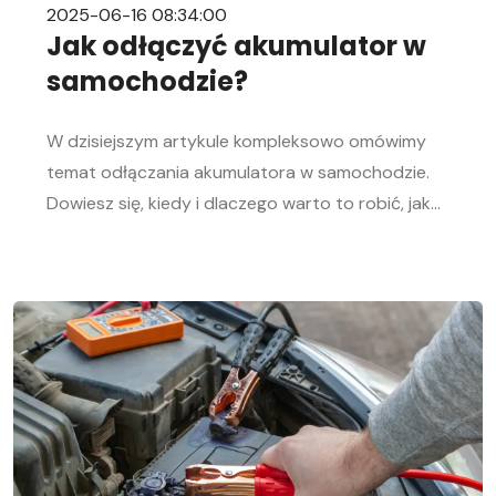
2025-06-16 08:34:00
Jak odłączyć akumulator w
samochodzie?
W dzisiejszym artykule kompleksowo omówimy
temat odłączania akumulatora w samochodzie.
Dowiesz się, kiedy i dlaczego warto to robić, jak
bezpiecznie odłączyć i podłączyć akumulator
samochodowy. Nasz przewodnik krok po kroku
pomoże Ci sprawnie przeprowadzić tę czynność,
niezależnie od Twojego doświadczenia w
mechanice samochodowej. Objawy
rozładowanego akumulatora Rozładowanie
akumulatora w aucie to problem, którego żaden
kierowca […]