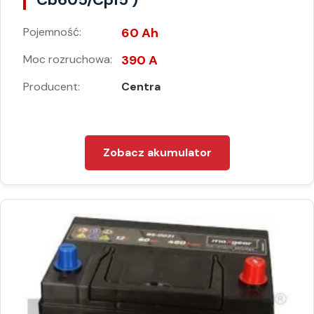
Pojemność:
60 Ah
Moc rozruchowa:
390 A
Producent:
Centra
Zobacz akumulator