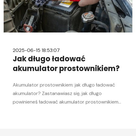
2025-06-15 18:53:07
Jak długo ładować
akumulator prostownikiem?
Akumulator prostownikiem: jak długo ładować
akumulator? Zastanawiasz się, jak długo
powinieneś ładować akumulator prostownikiem?
To pytanie zadaje sobie wielu kierowców.
Akumulator to serce każdego samochodu, a jego
sprawność jest kluczowa, aby móc bez problemu
uruchomić silnik, zwłaszcza w chłodne dni. W tym