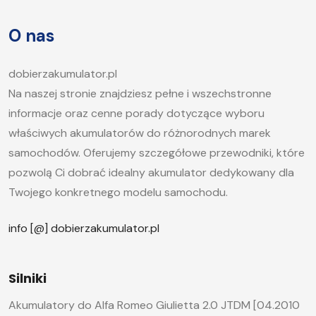
artykule postaramy się odpowiedzieć na pytanie,
O nas
jak długo ładować akumulator samochodowy i
jakie […]
dobierzakumulator.pl
Na naszej stronie znajdziesz pełne i wszechstronne
informacje oraz cenne porady dotyczące wyboru
właściwych akumulatorów do różnorodnych marek
samochodów. Oferujemy szczegółowe przewodniki, które
pozwolą Ci dobrać idealny akumulator dedykowany dla
Twojego konkretnego modelu samochodu.
info [@] dobierzakumulator.pl
Silniki
Akumulatory do Alfa Romeo Giulietta 2.0 JTDM [04.2010