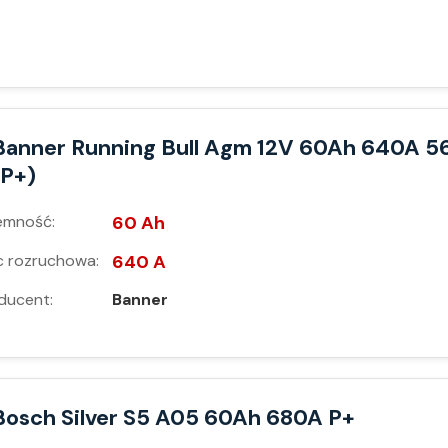
Banner Running Bull Agm 12V 60Ah 640A 5
(P+)
emność:
60 Ah
 rozruchowa:
640 A
ducent:
Banner
Bosch Silver S5 A05 60Ah 680A P+