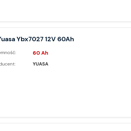
Yuasa Ybx7027 12V 60Ah
emność:
60 Ah
ducent:
YUASA