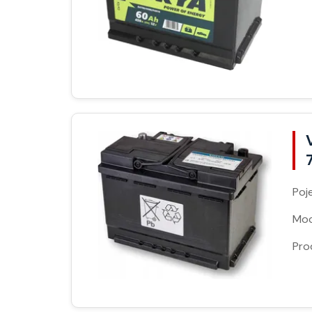
Poj
Moc
Pro