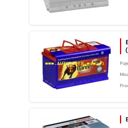
Poj
Moc
Pro