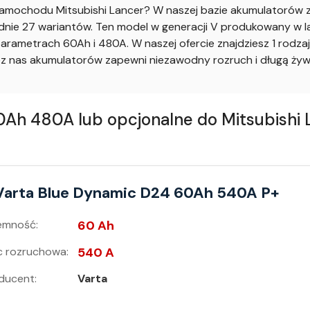
mochodu Mitsubishi Lancer? W naszej bazie akumulatorów zn
nie 27 wariantów. Ten model w generacji V produkowany w lata
arametrach 60Ah i 480A. W naszej ofercie znajdziesz 1 rodz
 nas akumulatorów zapewni niezawodny rozruch i długą żywo
h 480A lub opcjonalne do Mitsubishi La
Varta Blue Dynamic D24 60Ah 540A P+
emność:
60 Ah
 rozruchowa:
540 A
ducent:
Varta