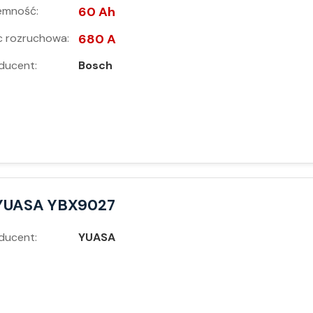
emność:
60 Ah
 rozruchowa:
680 A
ducent:
Bosch
YUASA YBX9027
ducent:
YUASA