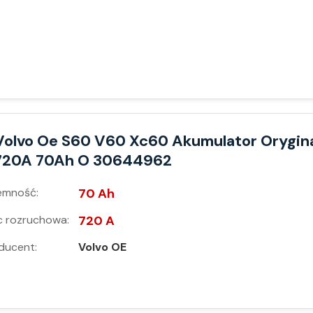
Volvo Oe S60 V60 Xc60 Akumulator Orygin
720A 70Ah O 30644962
emność:
70 Ah
 rozruchowa:
720 A
ducent:
Volvo OE