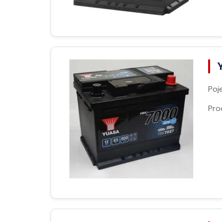
Poj
Pro