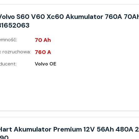
Volvo S60 V60 Xc60 Akumulator 760A 70A
31652063
emność:
70 Ah
 rozruchowa:
760 A
ducent:
Volvo OE
Hart Akumulator Premium 12V 56Ah 480A 2
190