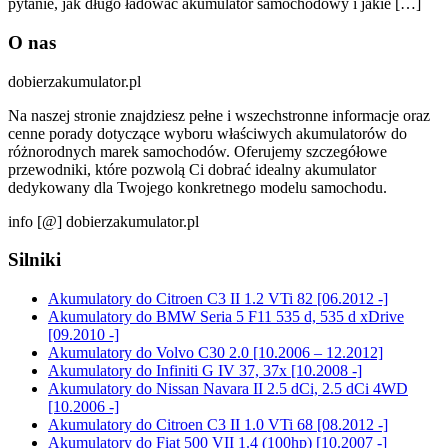
pytanie, jak długo ładować akumulator samochodowy i jakie […]
O nas
dobierzakumulator.pl
Na naszej stronie znajdziesz pełne i wszechstronne informacje oraz
cenne porady dotyczące wyboru właściwych akumulatorów do
różnorodnych marek samochodów. Oferujemy szczegółowe
przewodniki, które pozwolą Ci dobrać idealny akumulator
dedykowany dla Twojego konkretnego modelu samochodu.
info [@] dobierzakumulator.pl
Silniki
Akumulatory do Citroen C3 II 1.2 VTi 82 [06.2012 -]
Akumulatory do BMW Seria 5 F11 535 d, 535 d xDrive
[09.2010 -]
Akumulatory do Volvo C30 2.0 [10.2006 – 12.2012]
Akumulatory do Infiniti G IV 37, 37x [10.2008 -]
Akumulatory do Nissan Navara II 2.5 dCi, 2.5 dCi 4WD
[10.2006 -]
Akumulatory do Citroen C3 II 1.0 VTi 68 [08.2012 -]
Akumulatory do Fiat 500 VII 1.4 (100hp) [10.2007 -]