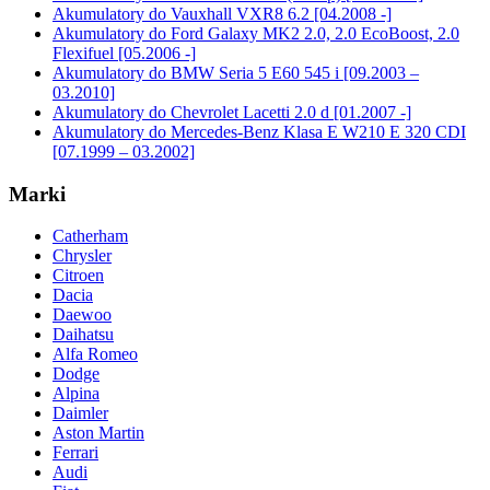
Akumulatory do Vauxhall VXR8 6.2 [04.2008 -]
Akumulatory do Ford Galaxy MK2 2.0, 2.0 EcoBoost, 2.0
Flexifuel [05.2006 -]
Akumulatory do BMW Seria 5 E60 545 i [09.2003 –
03.2010]
Akumulatory do Chevrolet Lacetti 2.0 d [01.2007 -]
Akumulatory do Mercedes-Benz Klasa E W210 E 320 CDI
[07.1999 – 03.2002]
Marki
Catherham
Chrysler
Citroen
Dacia
Daewoo
Daihatsu
Alfa Romeo
Dodge
Alpina
Daimler
Aston Martin
Ferrari
Audi