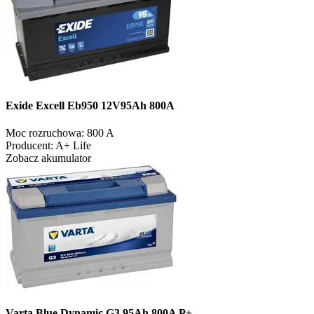
Exide Excell Eb950 12V95Ah 800A
Moc rozruchowa:
800 A
Producent:
A+ Life
Zobacz akumulator
Varta Blue Dynamic G3 95Ah 800A P+