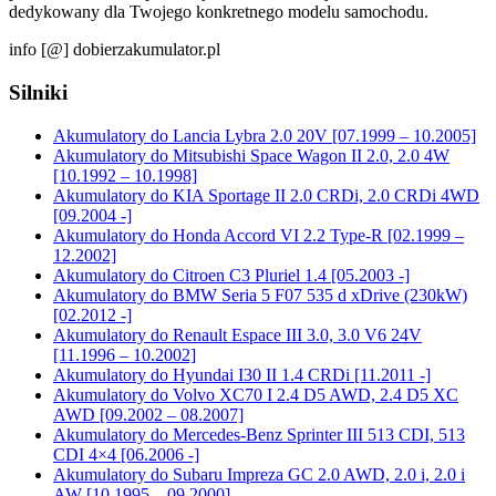
dedykowany dla Twojego konkretnego modelu samochodu.
info [@] dobierzakumulator.pl
Silniki
Akumulatory do Lancia Lybra 2.0 20V [07.1999 – 10.2005]
Akumulatory do Mitsubishi Space Wagon II 2.0, 2.0 4W
[10.1992 – 10.1998]
Akumulatory do KIA Sportage II 2.0 CRDi, 2.0 CRDi 4WD
[09.2004 -]
Akumulatory do Honda Accord VI 2.2 Type-R [02.1999 –
12.2002]
Akumulatory do Citroen C3 Pluriel 1.4 [05.2003 -]
Akumulatory do BMW Seria 5 F07 535 d xDrive (230kW)
[02.2012 -]
Akumulatory do Renault Espace III 3.0, 3.0 V6 24V
[11.1996 – 10.2002]
Akumulatory do Hyundai I30 II 1.4 CRDi [11.2011 -]
Akumulatory do Volvo XC70 I 2.4 D5 AWD, 2.4 D5 XC
AWD [09.2002 – 08.2007]
Akumulatory do Mercedes-Benz Sprinter III 513 CDI, 513
CDI 4×4 [06.2006 -]
Akumulatory do Subaru Impreza GC 2.0 AWD, 2.0 i, 2.0 i
AW [10.1995 – 09.2000]