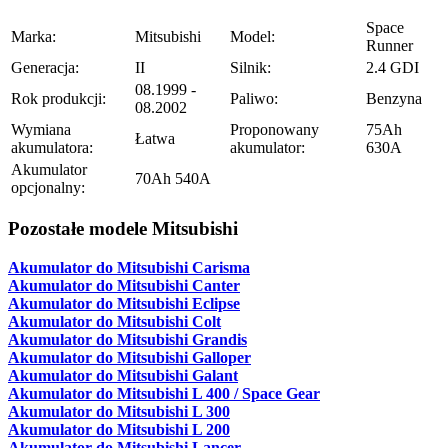
Space
Marka:
Mitsubishi
Model:
Runner
Generacja:
II
Silnik:
2.4 GDI
08.1999 -
Rok produkcji:
Paliwo:
Benzyna
08.2002
Wymiana
Proponowany
75Ah
Łatwa
akumulatora:
akumulator:
630A
Akumulator
70Ah 540A
opcjonalny:
Pozostałe modele Mitsubishi
Akumulator do Mitsubishi Carisma
Akumulator do Mitsubishi Canter
Akumulator do Mitsubishi Eclipse
Akumulator do Mitsubishi Colt
Akumulator do Mitsubishi Grandis
Akumulator do Mitsubishi Galloper
Akumulator do Mitsubishi Galant
Akumulator do Mitsubishi L 400 / Space Gear
Akumulator do Mitsubishi L 300
Akumulator do Mitsubishi L 200
Akumulator do Mitsubishi Lancer