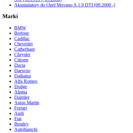
Akumulatory do Opel Movano A 1.9 DTI [09.2000 -]
Marki
BMW
Bertone
Cadillac
Chevrolet
Catherham
Chrysler
Citroen
Dacia
Daewoo
Daihatsu
Alfa Romeo
Dodge
Alpina
Daimler
Aston Martin
Ferrari
Audi
Fiat
Bentley
Autobianchi