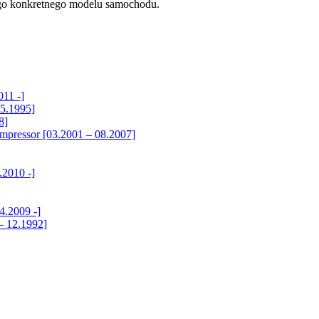
ego konkretnego modelu samochodu.
11 -]
05.1995]
8]
pressor [03.2001 – 08.2007]
2010 -]
.2009 -]
– 12.1992]