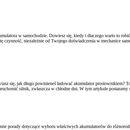
latora w samochodzie. Dowiesz się, kiedy i dlaczego warto to robić
 tę czynność, niezależnie od Twojego doświadczenia w mechanice s
asz się, jak długo powinieneś ładować akumulator prostownikiem? To
ruchomić silnik, zwłaszcza w chłodne dni. W tym artykule postaramy 
az cenne porady dotyczące wyboru właściwych akumulatorów do różno