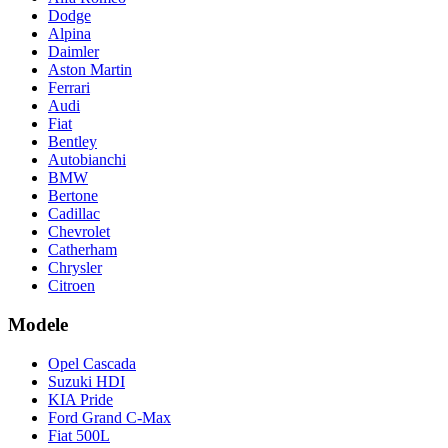
Dodge
Alpina
Daimler
Aston Martin
Ferrari
Audi
Fiat
Bentley
Autobianchi
BMW
Bertone
Cadillac
Chevrolet
Catherham
Chrysler
Citroen
Modele
Opel Cascada
Suzuki HDI
KIA Pride
Ford Grand C-Max
Fiat 500L