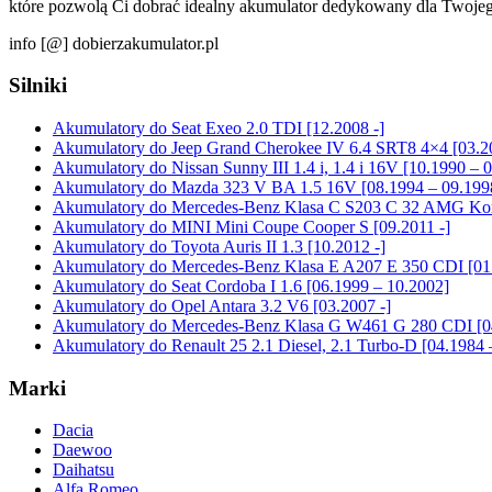
które pozwolą Ci dobrać idealny akumulator dedykowany dla Twoj
info [@] dobierzakumulator.pl
Silniki
Akumulatory do Seat Exeo 2.0 TDI [12.2008 -]
Akumulatory do Jeep Grand Cherokee IV 6.4 SRT8 4×4 [03.20
Akumulatory do Nissan Sunny III 1.4 i, 1.4 i 16V [10.1990 – 
Akumulatory do Mazda 323 V BA 1.5 16V [08.1994 – 09.199
Akumulatory do Mercedes-Benz Klasa C S203 C 32 AMG Kom
Akumulatory do MINI Mini Coupe Cooper S [09.2011 -]
Akumulatory do Toyota Auris II 1.3 [10.2012 -]
Akumulatory do Mercedes-Benz Klasa E A207 E 350 CDI [01.
Akumulatory do Seat Cordoba I 1.6 [06.1999 – 10.2002]
Akumulatory do Opel Antara 3.2 V6 [03.2007 -]
Akumulatory do Mercedes-Benz Klasa G W461 G 280 CDI [04
Akumulatory do Renault 25 2.1 Diesel, 2.1 Turbo-D [04.1984 
Marki
Dacia
Daewoo
Daihatsu
Alfa Romeo