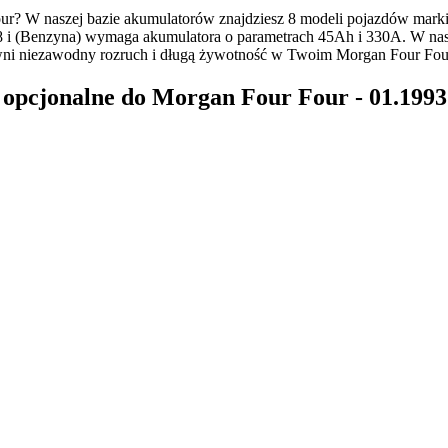
r? W naszej bazie akumulatorów znajdziesz 8 modeli pojazdów mark
8 i (Benzyna) wymaga akumulatora o parametrach 45Ah i 330A. W nasze
ni niezawodny rozruch i długą żywotność w Twoim Morgan Four Fou
pcjonalne do Morgan Four Four - 01.1993 -