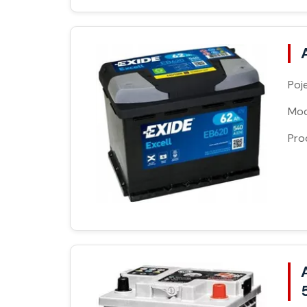
Poj
Moc
Pro