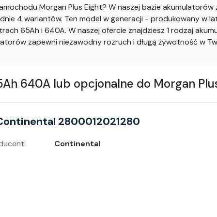
mochodu Morgan Plus Eight? W naszej bazie akumulatorów z
dnie 4 wariantów. Ten model w generacji - produkowany w lat
ach 65Ah i 640A. W naszej ofercie znajdziesz 1 rodzaj aku
torów zapewni niezawodny rozruch i długą żywotność w Two
h 640A lub opcjonalne do Morgan Plus 
Continental 2800012021280
ducent:
Continental