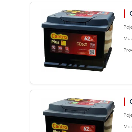
Poj
Moc
Pro
Poj
Moc