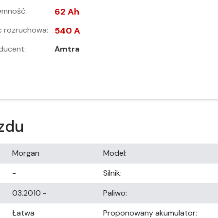
emność:
62 Ah
 rozruchowa:
540 A
ducent:
Amtra
zdu
Morgan
Model:
-
Silnik:
03.2010 -
Paliwo:
Łatwa
Proponowany akumulator: