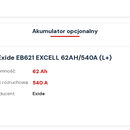
Akumulator opcjonalny
Exide EB621 EXCELL 62AH/540A (L+)
emność:
62 Ah
 rozruchowa:
540 A
ducent:
Exide