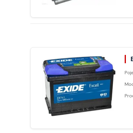
Poj
Moc
Pro