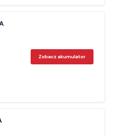
A
Zobacz akumulator
A