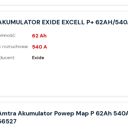
AKUMULATOR EXIDE EXCELL P+ 62AH/540
emność:
62 Ah
 rozruchowa:
540 A
ducent:
Exide
Amtra Akumulator Powep Map P 62Ah 540
56527