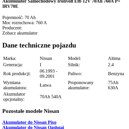
Akumulator Samochodowy Ironvolt Efb 12V 70Ah 760A P+
IRV70E
Pojemność:
70 Ah
Moc rozruchowa:
760 A
Producent:
Zobacz akumulator
Dane techniczne pojazdu
Marka:
Nissan
Model:
Altima
Generacja:
I
Silnik:
2.4
06.1993 -
Rok produkcji:
Paliwo:
Benzyna
09.2001
Wymiana
Proponowany
75Ah
Łatwa
akumulatora:
akumulator:
630A
Akumulator
70Ah 540A
opcjonalny:
Pozostałe modele Nissan
Akumulator do Nissan Pixo
Akumulator do Nissan Qashqai