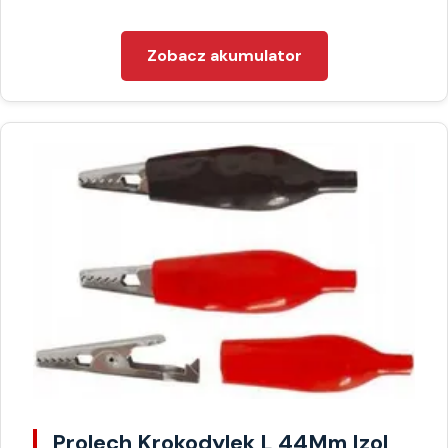
Zobacz akumulator
Prolech Krokodylek L 44Mm Izol