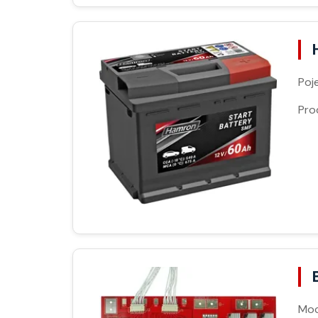
Poj
Pro
Moc