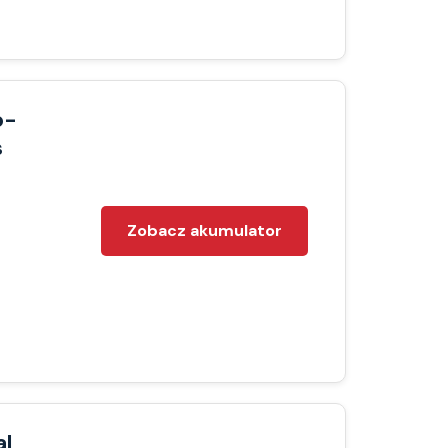
o-
s
Zobacz akumulator
al