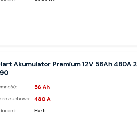
Hart Akumulator Premium 12V 56Ah 480A 2
190
emność:
56 Ah
 rozruchowa:
480 A
ducent:
Hart