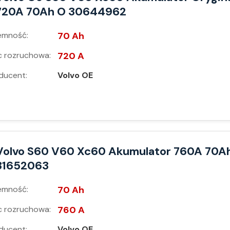
720A 70Ah O 30644962
emność:
70 Ah
 rozruchowa:
720 A
ducent:
Volvo OE
Volvo S60 V60 Xc60 Akumulator 760A 70A
31652063
emność:
70 Ah
 rozruchowa:
760 A
ducent:
Volvo OE