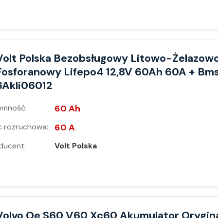
Volt Polska Bezobsługowy Litowo-Żelazow
Fosforanowy Lifepo4 12,8V 60Ah 60A + Bm
6Akli06012
emność:
60 Ah
 rozruchowa:
60 A
ducent:
Volt Polska
Volvo Oe S60 V60 Xc60 Akumulator Orygin