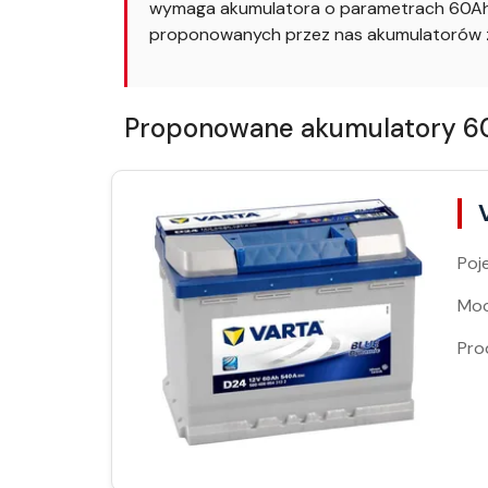
wymaga akumulatora o parametrach 60Ah i
proponowanych przez nas akumulatorów z
Proponowane akumulatory 60A
Poj
Moc
Pro