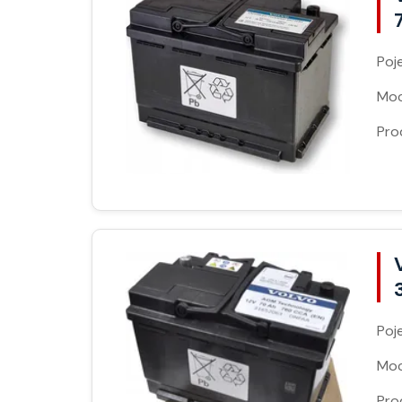
Poj
Moc
Pro
Poj
Moc
Pro