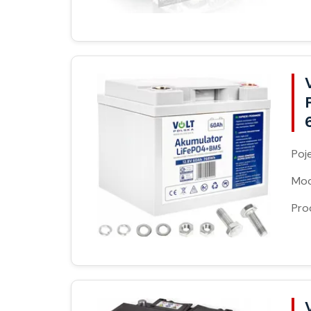
Poj
Moc
Pro