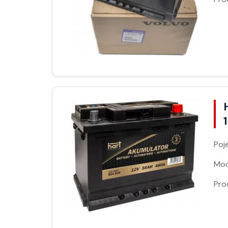
Poj
Moc
Pro