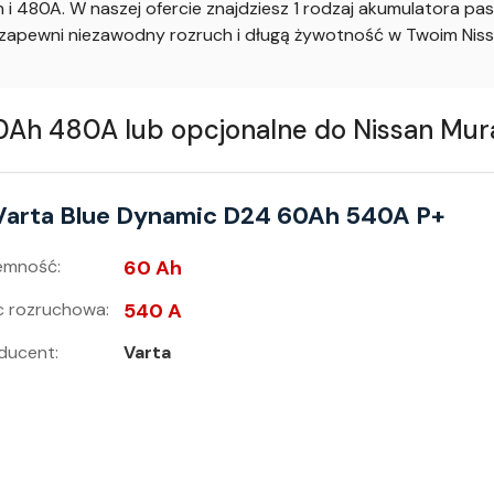
 480A. W naszej ofercie znajdziesz 1 rodzaj akumulatora p
apewni niezawodny rozruch i długą żywotność w Twoim Nis
h 480A lub opcjonalne do Nissan Murano
Varta Blue Dynamic D24 60Ah 540A P+
emność:
60 Ah
 rozruchowa:
540 A
ducent:
Varta