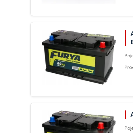
Poj
Pro
Poj