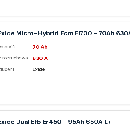
Exide Micro-Hybrid Ecm El700 - 70Ah 630
emność:
70 Ah
 rozruchowa:
630 A
ducent:
Exide
Exide Dual Efb Er450 - 95Ah 650A L+