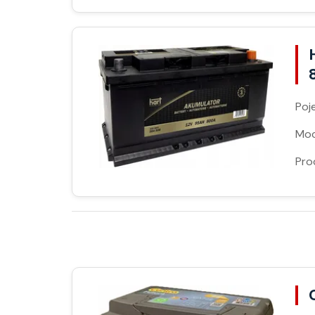
Poj
Moc
Pro