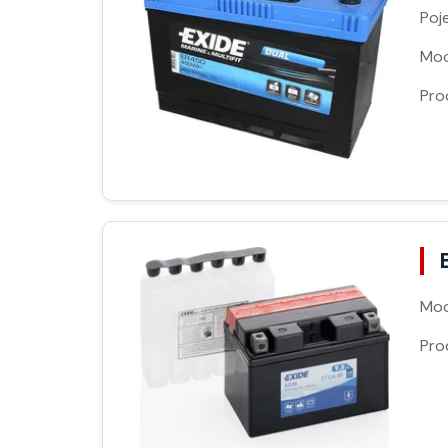
Poj
Moc
Pro
Moc
Pro