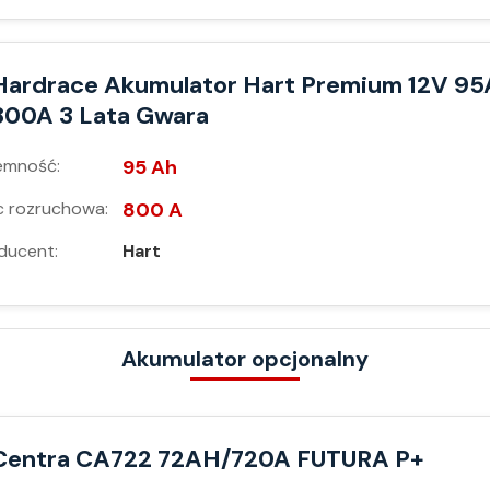
Hardrace Akumulator Hart Premium 12V 95
800A 3 Lata Gwara
emność:
95 Ah
 rozruchowa:
800 A
ducent:
Hart
Akumulator opcjonalny
Centra CA722 72AH/720A FUTURA P+