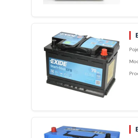
Poj
Moc
Pro