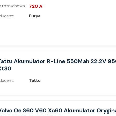
 rozruchowa:
720 A
ducent:
Furya
Tattu Akumulator R-Line 550Mah 22.2V 95
Xt30
ducent:
Tattu
Volvo Oe S60 V60 Xc60 Akumulator Orygin