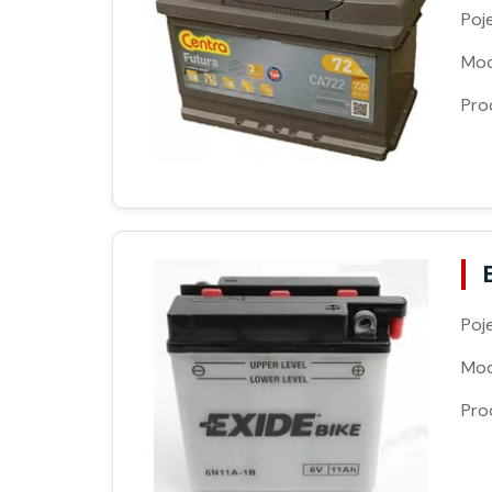
Poj
Moc
Pro
Poj
Moc
Pro