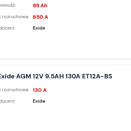
emność:
95 Ah
 rozruchowa:
650 A
ducent:
Exide
Exide AGM 12V 9.5AH 130A ET12A-BS
 rozruchowa:
130 A
ducent:
Exide