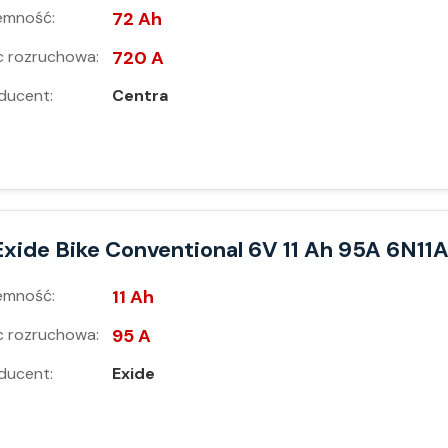
emność:
72 Ah
 rozruchowa:
720 A
ducent:
Centra
Exide Bike Conventional 6V 11 Ah 95A 6N11
emność:
11 Ah
 rozruchowa:
95 A
ducent:
Exide