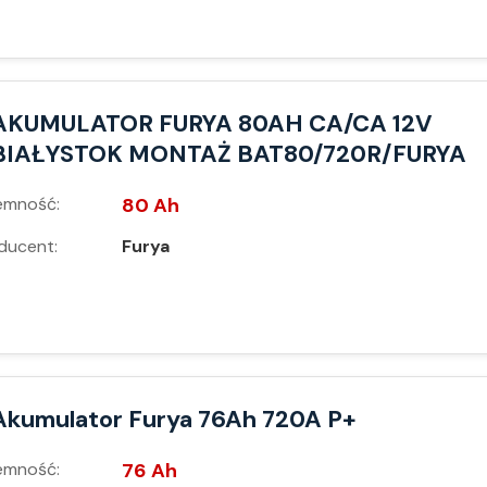
AKUMULATOR FURYA 80AH CA/CA 12V
BIAŁYSTOK MONTAŻ BAT80/720R/FURYA
emność:
80 Ah
ducent:
Furya
Akumulator Furya 76Ah 720A P+
emność:
76 Ah