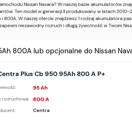
mochodu Nissan Navara? W naszej bazie akumulatorów znajd
tów. Ten model w generacji II produkowany w latach 2010-201
 800A. W naszej ofercie znajdziesz 1 rodzaj akumulatora p
apewni niezawodny rozruch i długą żywotność w Twoim Niss
h 800A lub opcjonalne do Nissan Navar
Centra Plus Cb 950 95Ah 800 A P+
emność:
95 Ah
 rozruchowa:
800 A
ducent:
Centra