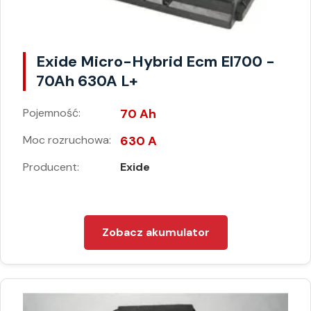
Exide Micro-Hybrid Ecm El700 -
70Ah 630A L+
Pojemność:
70 Ah
Moc rozruchowa:
630 A
Producent:
Exide
Zobacz akumulator