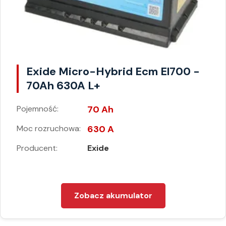
Exide Micro-Hybrid Ecm El700 -
70Ah 630A L+
Pojemność:
70 Ah
Moc rozruchowa:
630 A
Producent:
Exide
Zobacz akumulator