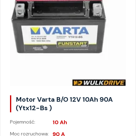
Motor Varta B/O 12V 10Ah 90A
(Ytx12-Bs )
Pojemność:
10 Ah
Moc rozruchowa:
90 A