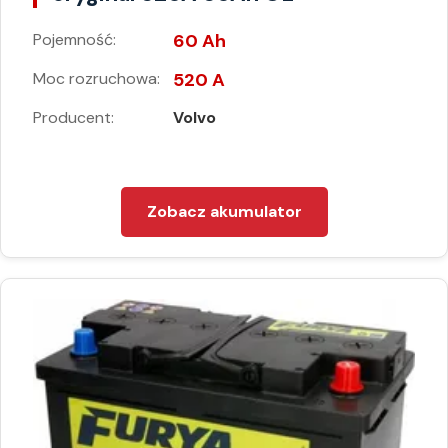
Pojemność:
60 Ah
Moc rozruchowa:
520 A
Producent:
Volvo
Zobacz akumulator