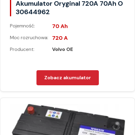
Akumulator Oryginal 720A 70Ah O
30644962
Pojemność:
70 Ah
Moc rozruchowa:
720 A
Producent:
Volvo OE
Zobacz akumulator