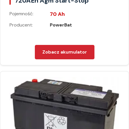
720AEn Agm Start-Stop
Pojemność:
70 Ah
Producent:
PowerBat
Zobacz akumulator