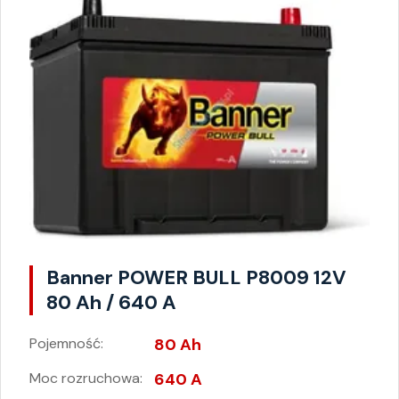
Banner POWER BULL P8009 12V
80 Ah / 640 A
Pojemność:
80 Ah
Moc rozruchowa:
640 A