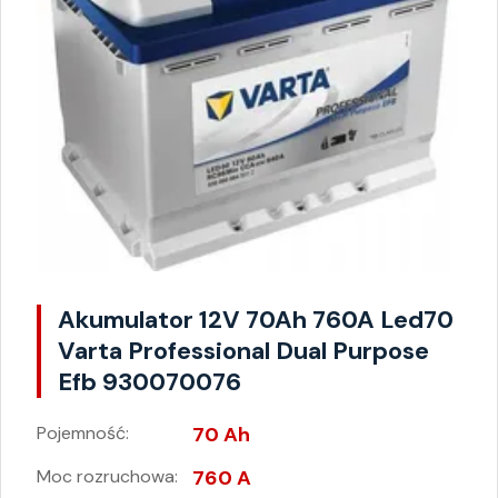
Akumulator 12V 70Ah 760A Led70
Varta Professional Dual Purpose
Efb 930070076
Pojemność:
70 Ah
Moc rozruchowa:
760 A