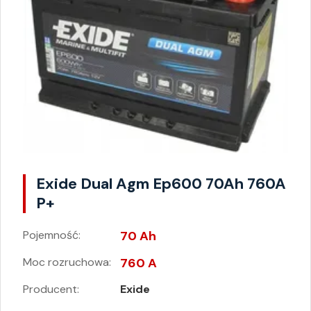
Exide Dual Agm Ep600 70Ah 760A
P+
Pojemność:
70 Ah
Moc rozruchowa:
760 A
Producent:
Exide