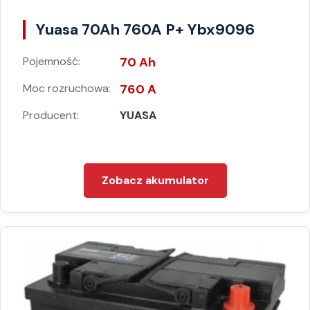
Yuasa 70Ah 760A P+ Ybx9096
Pojemność:
70 Ah
Moc rozruchowa:
760 A
Producent:
YUASA
Zobacz akumulator