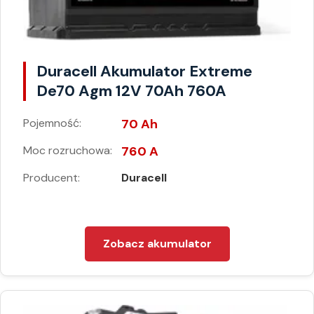
Duracell Akumulator Extreme
De70 Agm 12V 70Ah 760A
Pojemność:
70 Ah
Moc rozruchowa:
760 A
Producent:
Duracell
Zobacz akumulator