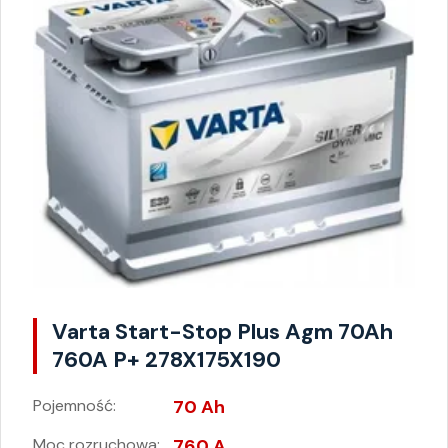
Varta Start-Stop Plus Agm 70Ah
760A P+ 278X175X190
Pojemność:
70 Ah
Moc rozruchowa:
760 A