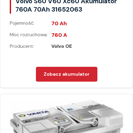
Volvo S60 V60 Xc60 Akumulator
760A 70Ah 31652063
Pojemność:
70 Ah
Moc rozruchowa:
760 A
Producent:
Volvo OE
Zobacz akumulator