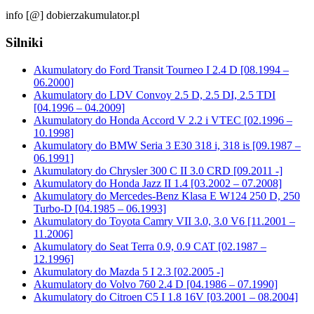
info [@] dobierzakumulator.pl
Silniki
Akumulatory do Ford Transit Tourneo I 2.4 D [08.1994 –
06.2000]
Akumulatory do LDV Convoy 2.5 D, 2.5 DI, 2.5 TDI
[04.1996 – 04.2009]
Akumulatory do Honda Accord V 2.2 i VTEC [02.1996 –
10.1998]
Akumulatory do BMW Seria 3 E30 318 i, 318 is [09.1987 –
06.1991]
Akumulatory do Chrysler 300 C II 3.0 CRD [09.2011 -]
Akumulatory do Honda Jazz II 1.4 [03.2002 – 07.2008]
Akumulatory do Mercedes-Benz Klasa E W124 250 D, 250
Turbo-D [04.1985 – 06.1993]
Akumulatory do Toyota Camry VII 3.0, 3.0 V6 [11.2001 –
11.2006]
Akumulatory do Seat Terra 0.9, 0.9 CAT [02.1987 –
12.1996]
Akumulatory do Mazda 5 I 2.3 [02.2005 -]
Akumulatory do Volvo 760 2.4 D [04.1986 – 07.1990]
Akumulatory do Citroen C5 I 1.8 16V [03.2001 – 08.2004]