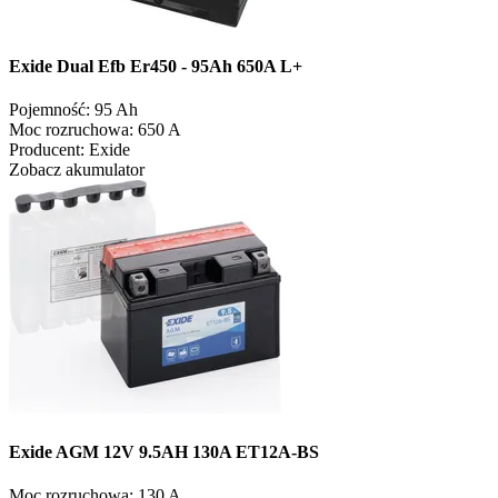
Exide Dual Efb Er450 - 95Ah 650A L+
Pojemność:
95 Ah
Moc rozruchowa:
650 A
Producent:
Exide
Zobacz akumulator
Exide AGM 12V 9.5AH 130A ET12A-BS
Moc rozruchowa:
130 A