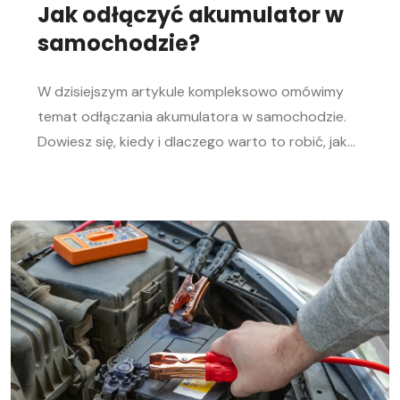
Jak odłączyć akumulator w
samochodzie?
W dzisiejszym artykule kompleksowo omówimy
temat odłączania akumulatora w samochodzie.
Dowiesz się, kiedy i dlaczego warto to robić, jak
bezpiecznie odłączyć i podłączyć akumulator
samochodowy. Nasz przewodnik krok po kroku
pomoże Ci sprawnie przeprowadzić tę czynność,
niezależnie od Twojego doświadczenia w
mechanice samochodowej. Objawy
rozładowanego akumulatora Rozładowanie
akumulatora w aucie to problem, którego żaden
kierowca […]