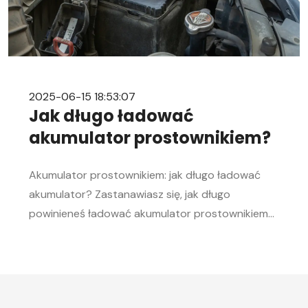
2025-06-15 18:53:07
Jak długo ładować
akumulator prostownikiem?
Akumulator prostownikiem: jak długo ładować
akumulator? Zastanawiasz się, jak długo
powinieneś ładować akumulator prostownikiem?
To pytanie zadaje sobie wielu kierowców.
Akumulator to serce każdego samochodu, a jego
sprawność jest kluczowa, aby móc bez problemu
uruchomić silnik, zwłaszcza w chłodne dni. W tym