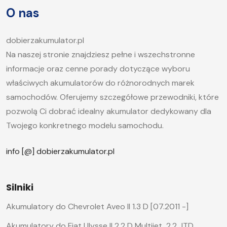
artykule postaramy się odpowiedzieć na pytanie,
O nas
jak długo ładować akumulator samochodowy i
jakie […]
dobierzakumulator.pl
Na naszej stronie znajdziesz pełne i wszechstronne
informacje oraz cenne porady dotyczące wyboru
właściwych akumulatorów do różnorodnych marek
samochodów. Oferujemy szczegółowe przewodniki, które
pozwolą Ci dobrać idealny akumulator dedykowany dla
Twojego konkretnego modelu samochodu.
info [@] dobierzakumulator.pl
Silniki
Akumulatory do Chevrolet Aveo II 1.3 D [07.2011 -]
Akumulatory do Fiat Ulysse II 2.2 D Multijet, 2.2 JTD