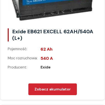
Exide EB621 EXCELL 62AH/540A
(L+)
Pojemność:
62 Ah
Moc rozruchowa:
540 A
Producent:
Exide
Zobacz akumulator