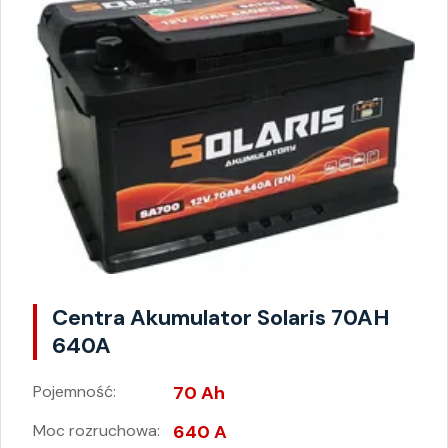
Centra Akumulator Solaris 70AH
640A
Pojemność:
70 Ah
Moc rozruchowa:
640 A