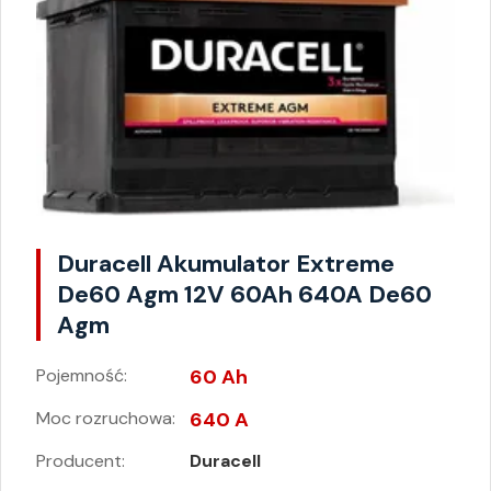
Duracell Akumulator Extreme
De60 Agm 12V 60Ah 640A De60
Agm
Pojemność:
60 Ah
Moc rozruchowa:
640 A
Producent:
Duracell