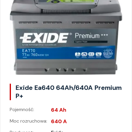
Exide Ea640 64Ah/640A Premium
P+
Pojemność:
64 Ah
Moc rozruchowa:
640 A