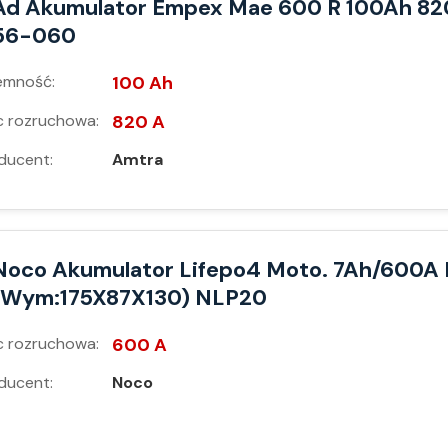
Ad Akumulator Empex Mae 600 R 100Ah 82
56-060
emność:
100 Ah
 rozruchowa:
820 A
ducent:
Amtra
Noco Akumulator Lifepo4 Moto. 7Ah/600A 
(Wym:175X87X130) NLP20
 rozruchowa:
600 A
ducent:
Noco