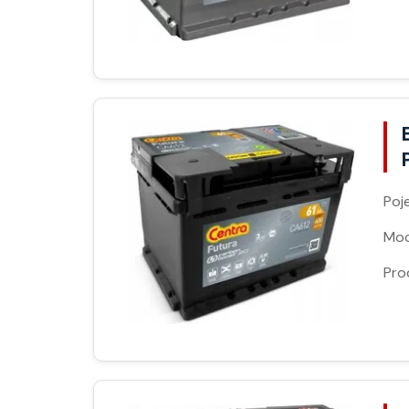
Poj
Moc
Pro