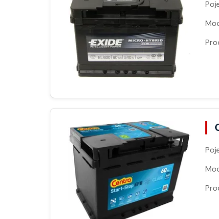
Poj
Moc
Pro
Poj
Moc
Pro