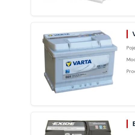
Poj
Moc
Pro