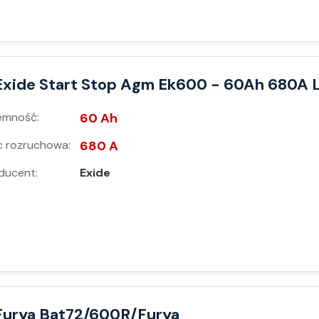
Exide Start Stop Agm Ek600 - 60Ah 680A 
emność:
60 Ah
 rozruchowa:
680 A
ducent:
Exide
Furya Bat72/600R/Furya