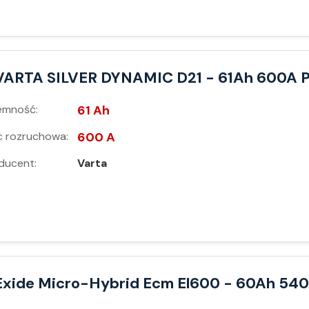
VARTA SILVER DYNAMIC D21 - 61Ah 600A 
emność:
61 Ah
 rozruchowa:
600 A
ducent:
Varta
Exide Micro-Hybrid Ecm El600 - 60Ah 54