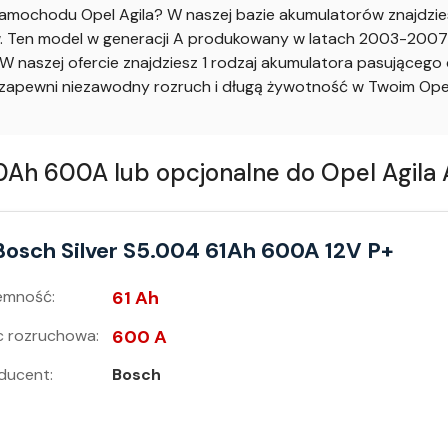
mochodu Opel Agila? W naszej bazie akumulatorów znajdzies
 Ten model w generacji A produkowany w latach 2003-2007 z 
 naszej ofercie znajdziesz 1 rodzaj akumulatora pasująceg
apewni niezawodny rozruch i długą żywotność w Twoim Opel 
h 600A lub opcjonalne do Opel Agila A
Bosch Silver S5.004 61Ah 600A 12V P+
emność:
61 Ah
 rozruchowa:
600 A
ducent:
Bosch