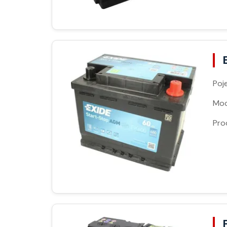
Poj
Moc
Pro