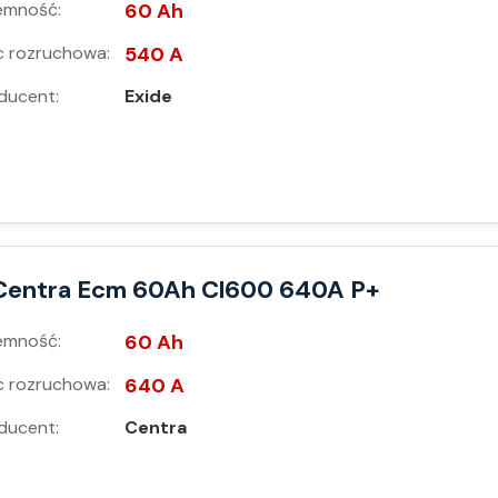
emność:
60 Ah
 rozruchowa:
540 A
ducent:
Exide
Centra Ecm 60Ah Cl600 640A P+
emność:
60 Ah
 rozruchowa:
640 A
ducent:
Centra