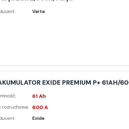
ducent:
Varta
AKUMULATOR EXIDE PREMIUM P+ 61AH/6
emność:
61 Ah
 rozruchowa:
600 A
ducent:
Exide