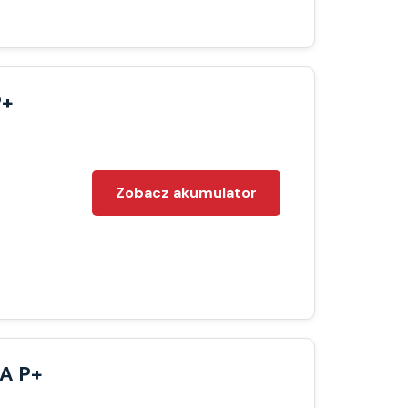
P+
Zobacz akumulator
0A P+