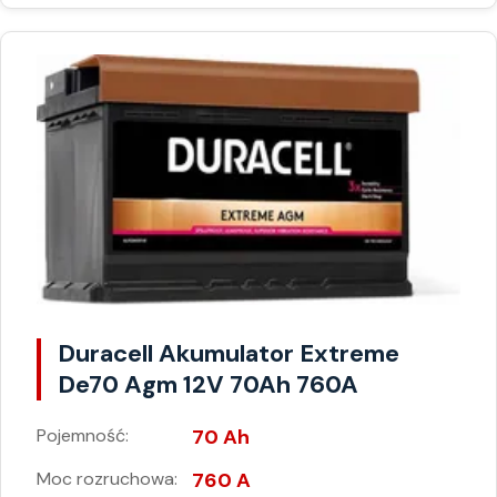
Duracell Akumulator Extreme
De70 Agm 12V 70Ah 760A
Pojemność:
70 Ah
Moc rozruchowa:
760 A