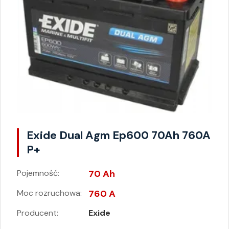
Exide Dual Agm Ep600 70Ah 760A
P+
Pojemność:
70 Ah
Moc rozruchowa:
760 A
Producent:
Exide