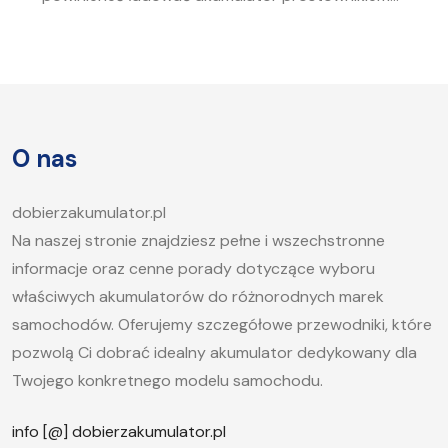
To pytanie zadaje sobie wielu kierowców.
Akumulator to serce każdego samochodu, a jego
sprawność jest kluczowa, aby móc bez problemu
uruchomić silnik, zwłaszcza w chłodne dni. W tym
artykule postaramy się odpowiedzieć na pytanie,
O nas
jak długo ładować akumulator samochodowy i
jakie […]
dobierzakumulator.pl
Na naszej stronie znajdziesz pełne i wszechstronne
informacje oraz cenne porady dotyczące wyboru
właściwych akumulatorów do różnorodnych marek
samochodów. Oferujemy szczegółowe przewodniki, które
pozwolą Ci dobrać idealny akumulator dedykowany dla
Twojego konkretnego modelu samochodu.
info [@] dobierzakumulator.pl