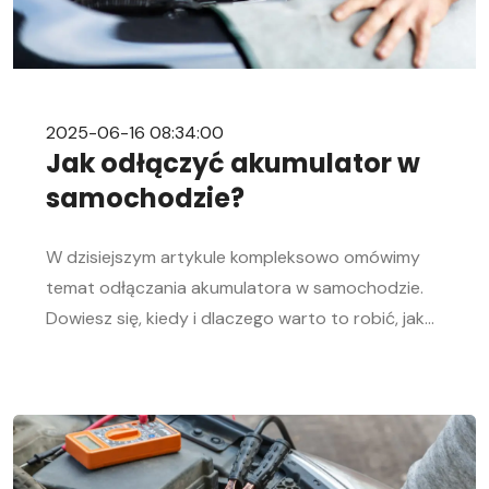
2025-06-16 08:34:00
Jak odłączyć akumulator w
samochodzie?
W dzisiejszym artykule kompleksowo omówimy
temat odłączania akumulatora w samochodzie.
Dowiesz się, kiedy i dlaczego warto to robić, jak
bezpiecznie odłączyć i podłączyć akumulator
samochodowy. Nasz przewodnik krok po kroku
pomoże Ci sprawnie przeprowadzić tę czynność,
niezależnie od Twojego doświadczenia w
mechanice samochodowej. Objawy