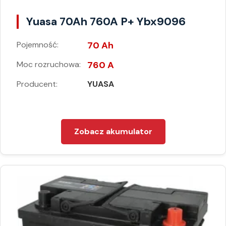
Yuasa 70Ah 760A P+ Ybx9096
Pojemność:
70 Ah
Moc rozruchowa:
760 A
Producent:
YUASA
Zobacz akumulator