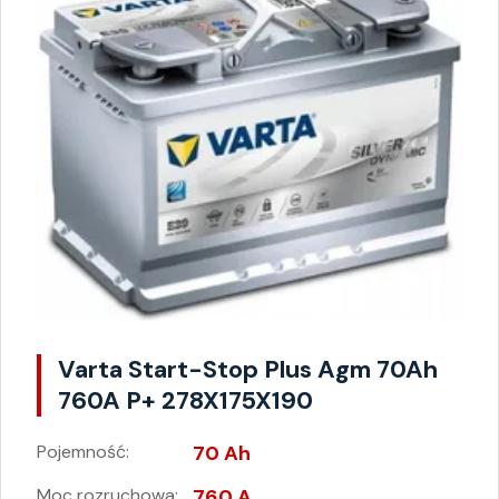
Varta Start-Stop Plus Agm 70Ah
760A P+ 278X175X190
Pojemność:
70 Ah
Moc rozruchowa:
760 A