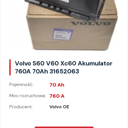
Volvo S60 V60 Xc60 Akumulator
760A 70Ah 31652063
Pojemność:
70 Ah
Moc rozruchowa:
760 A
Producent:
Volvo OE