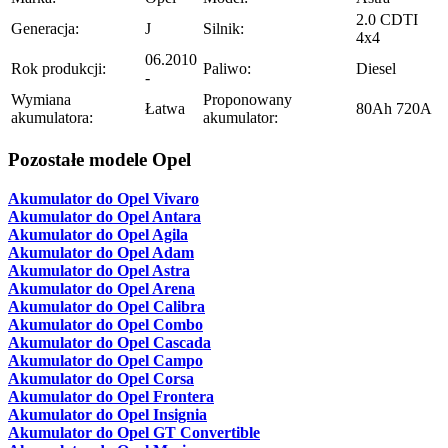
2.0 CDTI
Generacja:
J
Silnik:
4x4
06.2010
Rok produkcji:
Paliwo:
Diesel
-
Wymiana
Proponowany
Łatwa
80Ah 720A
akumulatora:
akumulator:
Pozostałe modele Opel
Akumulator do Opel Vivaro
Akumulator do Opel Antara
Akumulator do Opel Agila
Akumulator do Opel Adam
Akumulator do Opel Astra
Akumulator do Opel Arena
Akumulator do Opel Calibra
Akumulator do Opel Combo
Akumulator do Opel Cascada
Akumulator do Opel Campo
Akumulator do Opel Corsa
Akumulator do Opel Frontera
Akumulator do Opel Insignia
Akumulator do Opel GT Convertible