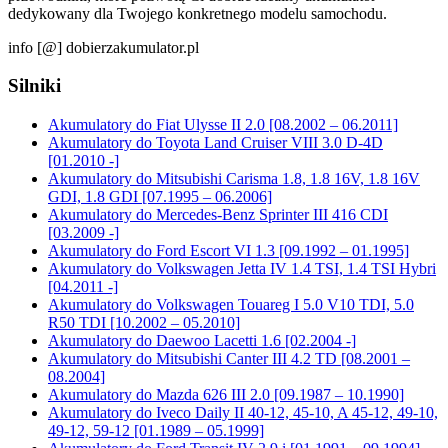
dedykowany dla Twojego konkretnego modelu samochodu.
info [@] dobierzakumulator.pl
Silniki
Akumulatory do Fiat Ulysse II 2.0 [08.2002 – 06.2011]
Akumulatory do Toyota Land Cruiser VIII 3.0 D-4D
[01.2010 -]
Akumulatory do Mitsubishi Carisma 1.8, 1.8 16V, 1.8 16V
GDI, 1.8 GDI [07.1995 – 06.2006]
Akumulatory do Mercedes-Benz Sprinter III 416 CDI
[03.2009 -]
Akumulatory do Ford Escort VI 1.3 [09.1992 – 01.1995]
Akumulatory do Volkswagen Jetta IV 1.4 TSI, 1.4 TSI Hybri
[04.2011 -]
Akumulatory do Volkswagen Touareg I 5.0 V10 TDI, 5.0
R50 TDI [10.2002 – 05.2010]
Akumulatory do Daewoo Lacetti 1.6 [02.2004 -]
Akumulatory do Mitsubishi Canter III 4.2 TD [08.2001 –
08.2004]
Akumulatory do Mazda 626 III 2.0 [09.1987 – 10.1990]
Akumulatory do Iveco Daily II 40-12, 45-10, A 45-12, 49-10,
49-12, 59-12 [01.1989 – 05.1999]