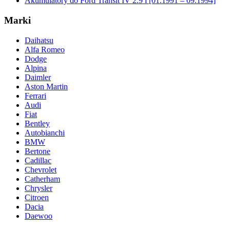
Akumulatory do Ford Transit IV 2.9 i [01.1991 – 09.1994]
Marki
Daihatsu
Alfa Romeo
Dodge
Alpina
Daimler
Aston Martin
Ferrari
Audi
Fiat
Bentley
Autobianchi
BMW
Bertone
Cadillac
Chevrolet
Catherham
Chrysler
Citroen
Dacia
Daewoo