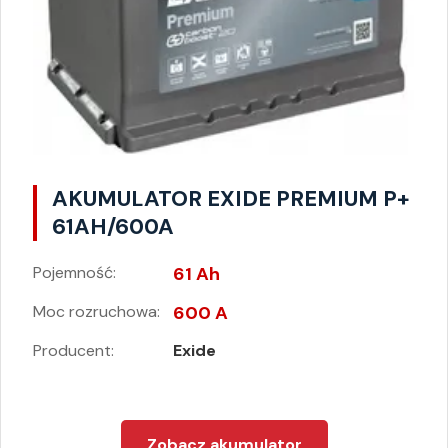
AKUMULATOR EXIDE PREMIUM P+
61AH/600A
Pojemność:
61 Ah
Moc rozruchowa:
600 A
Producent:
Exide
Zobacz akumulator