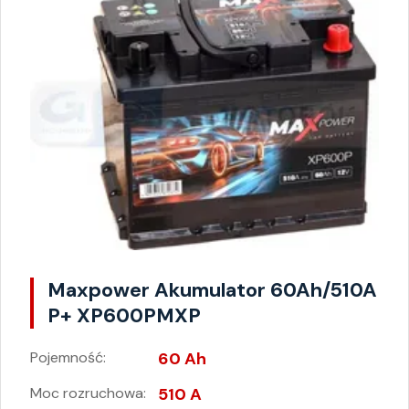
Maxpower Akumulator 60Ah/510A
P+ XP600PMXP
Pojemność:
60 Ah
Moc rozruchowa:
510 A