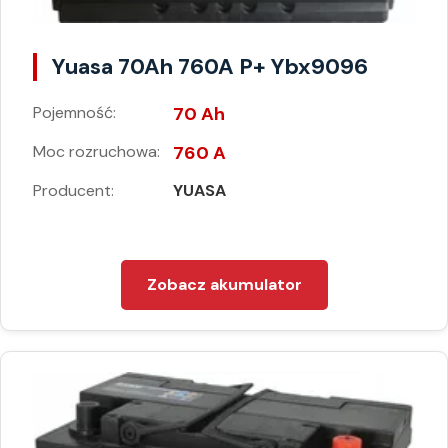
Yuasa 70Ah 760A P+ Ybx9096
Pojemność:
70 Ah
Moc rozruchowa:
760 A
Producent:
YUASA
Zobacz akumulator