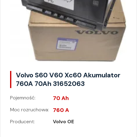
Volvo S60 V60 Xc60 Akumulator
760A 70Ah 31652063
Pojemność:
70 Ah
Moc rozruchowa:
760 A
Producent:
Volvo OE