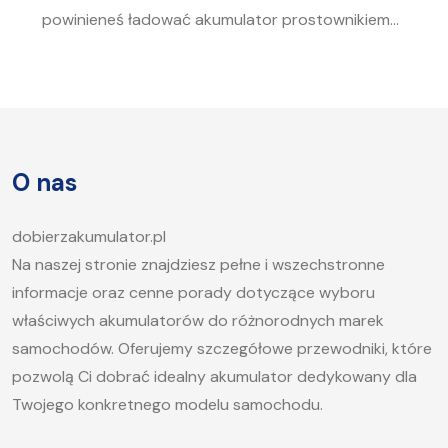
powinieneś ładować akumulator prostownikiem?
To pytanie zadaje sobie wielu kierowców.
Akumulator to serce każdego samochodu, a jego
sprawność jest kluczowa, aby móc bez problemu
uruchomić silnik, zwłaszcza w chłodne dni. W tym
artykule postaramy się odpowiedzieć na pytanie,
O nas
jak długo ładować akumulator samochodowy i
jakie […]
dobierzakumulator.pl
Na naszej stronie znajdziesz pełne i wszechstronne
informacje oraz cenne porady dotyczące wyboru
właściwych akumulatorów do różnorodnych marek
samochodów. Oferujemy szczegółowe przewodniki, które
pozwolą Ci dobrać idealny akumulator dedykowany dla
Twojego konkretnego modelu samochodu.