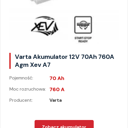
Varta Akumulator 12V 70Ah 760A
Agm Xev A7
Pojemność:
70 Ah
Moc rozruchowa:
760 A
Producent:
Varta
Zobacz akumulator