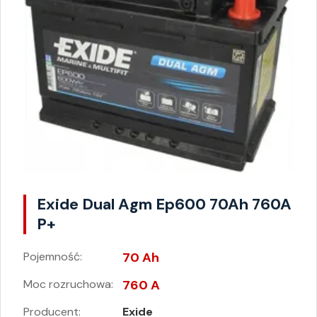
Exide Dual Agm Ep600 70Ah 760A
P+
Pojemność:
70 Ah
Moc rozruchowa:
760 A
Producent:
Exide