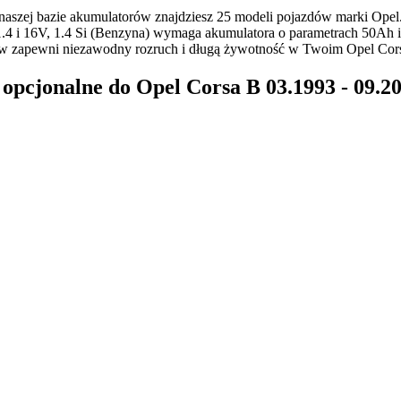
szej bazie akumulatorów znajdziesz 25 modeli pojazdów marki Opel
 1.4 i 16V, 1.4 Si (Benzyna) wymaga akumulatora o parametrach 50Ah i
w zapewni niezawodny rozruch i długą żywotność w Twoim Opel Cor
onalne do Opel Corsa B 03.1993 - 09.2000 1