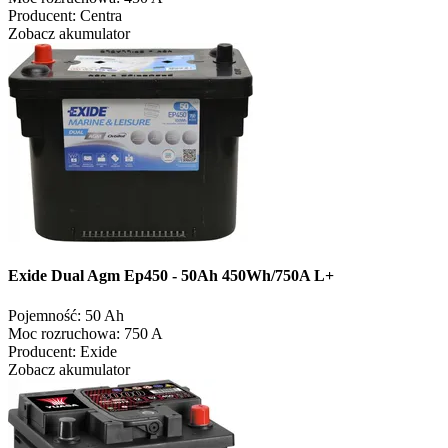
Producent:
Centra
Zobacz akumulator
Exide Dual Agm Ep450 - 50Ah 450Wh/750A L+
Pojemność:
50 Ah
Moc rozruchowa:
750 A
Producent:
Exide
Zobacz akumulator