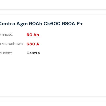
Centra Agm 60Ah Ck600 680A P+
emność:
60 Ah
 rozruchowa:
680 A
ducent:
Centra