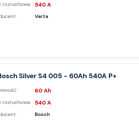
 rozruchowa:
540 A
ducent:
Varta
Bosch Silver S4 005 - 60Ah 540A P+
emność:
60 Ah
 rozruchowa:
540 A
ducent:
Bosch