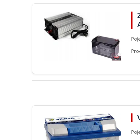
Poj
Pro
Poj