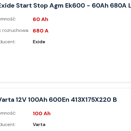
Exide Start Stop Agm Ek600 - 60Ah 680A 
emność:
60 Ah
 rozruchowa:
680 A
ducent:
Exide
Varta 12V 100Ah 600En 413X175X220 B
emność:
100 Ah
ducent:
Varta