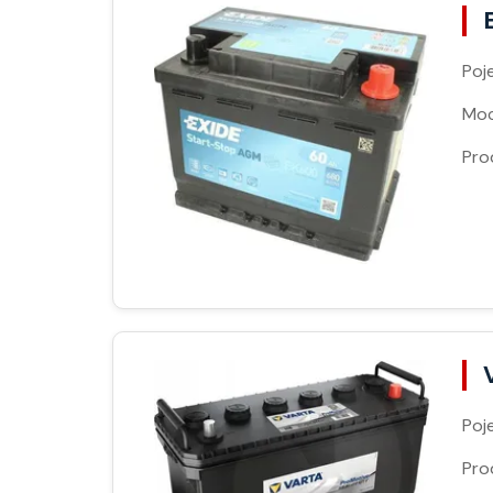
Poj
Moc
Pro
Poj
Pro