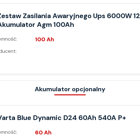
Zestaw Zasilania Awaryjnego Ups 6000W 1
Akumulator Agm 100Ah
emność:
100 Ah
ducent:
Akumulator opcjonalny
Varta Blue Dynamic D24 60Ah 540A P+
emność:
60 Ah