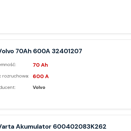
Volvo 70Ah 600A 32401207
emność:
70 Ah
 rozruchowa:
600 A
ducent:
Volvo
Varta Akumulator 600402083K262