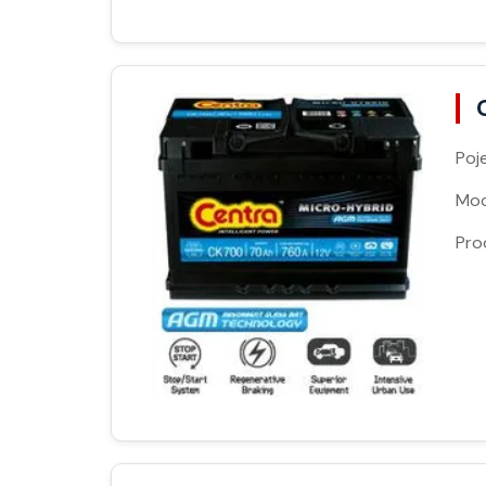
Poj
Moc
Pro