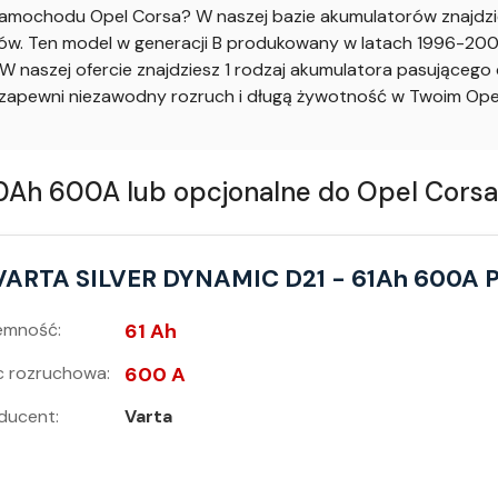
mochodu Opel Corsa? W naszej bazie akumulatorów znajdzie
. Ten model w generacji B produkowany w latach 1996-2000 
 naszej ofercie znajdziesz 1 rodzaj akumulatora pasująceg
apewni niezawodny rozruch i długą żywotność w Twoim Opel
h 600A lub opcjonalne do Opel Corsa 
VARTA SILVER DYNAMIC D21 - 61Ah 600A 
emność:
61 Ah
 rozruchowa:
600 A
ducent:
Varta