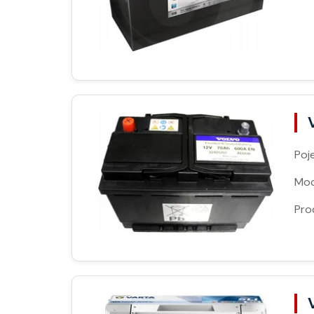
Poj
Moc
Pro