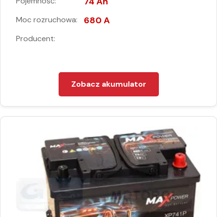
Pojemność:
74 Ah
Moc rozruchowa:
680 A
Producent:
Zobacz akumulator