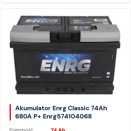
Akumulator Enrg Classic 74Ah
680A P+ Enrg574104068
Pojemność:
74 Ah