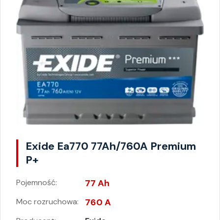
Exide Ea770 77Ah/760A Premium
P+
Pojemność:
77 Ah
Moc rozruchowa:
760 A