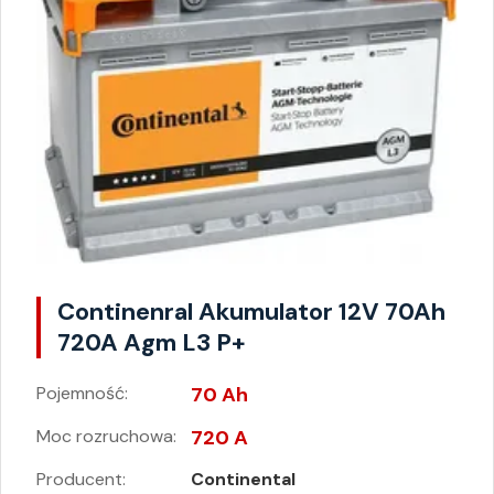
Continenral Akumulator 12V 70Ah
720A Agm L3 P+
Pojemność:
70 Ah
Moc rozruchowa:
720 A
Producent:
Continental