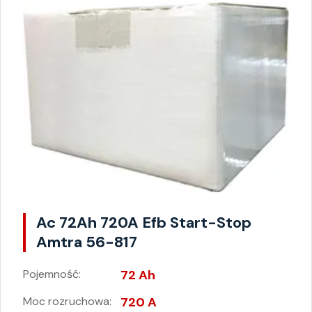
Ac 72Ah 720A Efb Start-Stop
Amtra 56-817
Pojemność:
72 Ah
Moc rozruchowa:
720 A