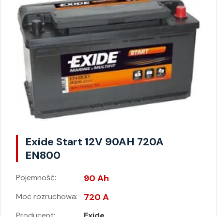
Exide Start 12V 90AH 720A
EN800
Pojemność:
90 Ah
Moc rozruchowa:
720 A
Producent:
Exide