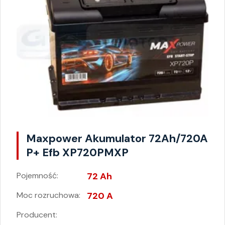
Maxpower Akumulator 72Ah/720A
P+ Efb XP720PMXP
Pojemność:
72 Ah
Moc rozruchowa:
720 A
Producent: