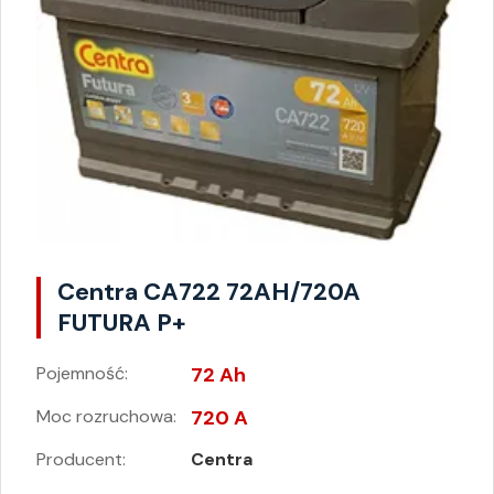
Centra CA722 72AH/720A
FUTURA P+
Pojemność:
72 Ah
Moc rozruchowa:
720 A
Producent:
Centra