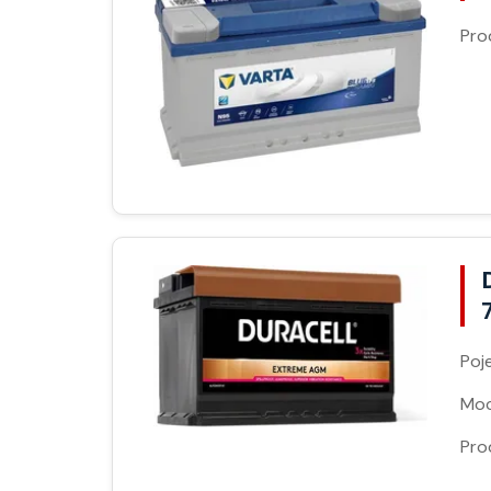
Pro
Poj
Moc
Pro