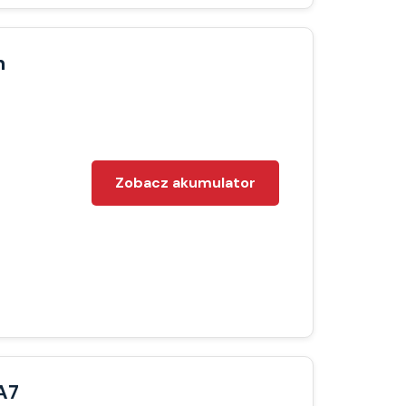
h
Zobacz akumulator
A7