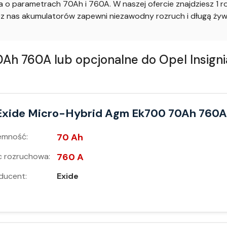
o parametrach 70Ah i 760A. W naszej ofercie znajdziesz 1 r
nas akumulatorów zapewni niezawodny rozruch i długą żywo
 760A lub opcjonalne do Opel Insignia
Exide Micro-Hybrid Agm Ek700 70Ah 760A
emność:
70 Ah
 rozruchowa:
760 A
ducent:
Exide