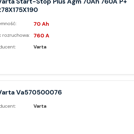
Varta Start-Stop Plus Agm 70Ah 760A P+
278X175X190
emność:
70 Ah
 rozruchowa:
760 A
ducent:
Varta
Varta Va570500076
ducent:
Varta