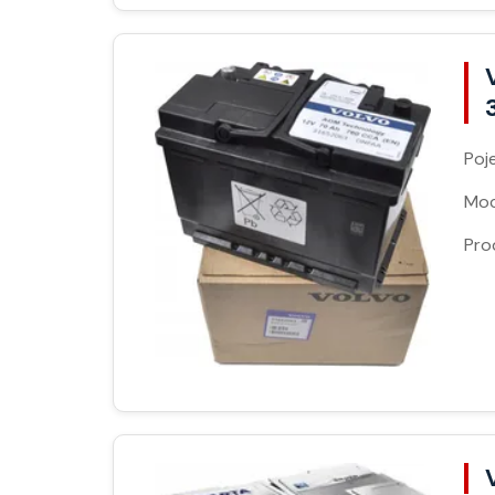
Poj
Moc
Pro