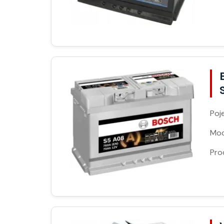
Poj
Moc
Pro