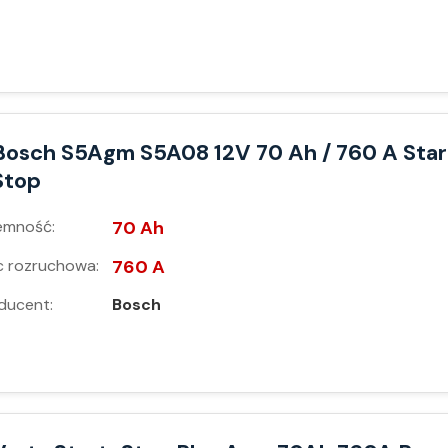
Bosch S5Agm S5A08 12V 70 Ah / 760 A Star
Stop
emność:
70 Ah
 rozruchowa:
760 A
ducent:
Bosch