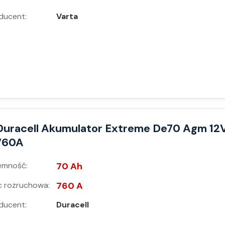
ducent:
Varta
Duracell Akumulator Extreme De70 Agm 12
760A
emność:
70 Ah
 rozruchowa:
760 A
ducent:
Duracell