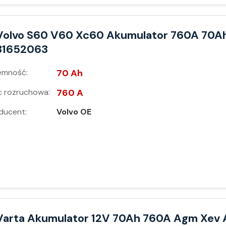
Volvo S60 V60 Xc60 Akumulator 760A 70A
31652063
emność:
70 Ah
 rozruchowa:
760 A
ducent:
Volvo OE
Varta Akumulator 12V 70Ah 760A Agm Xev 