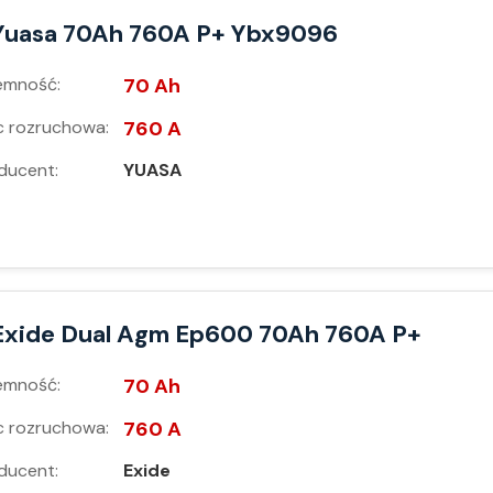
Yuasa 70Ah 760A P+ Ybx9096
emność:
70 Ah
 rozruchowa:
760 A
ducent:
YUASA
Exide Dual Agm Ep600 70Ah 760A P+
emność:
70 Ah
 rozruchowa:
760 A
ducent:
Exide