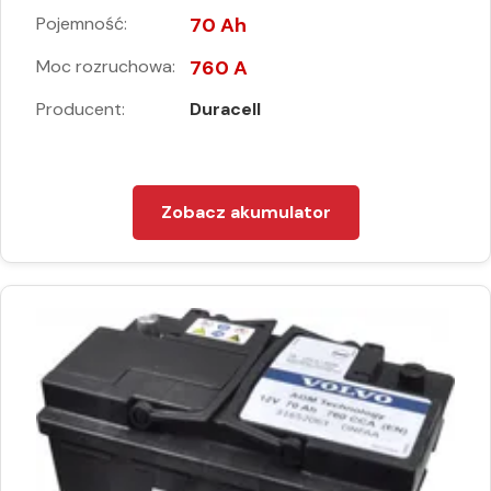
Pojemność:
70 Ah
Moc rozruchowa:
760 A
Producent:
Duracell
Zobacz akumulator