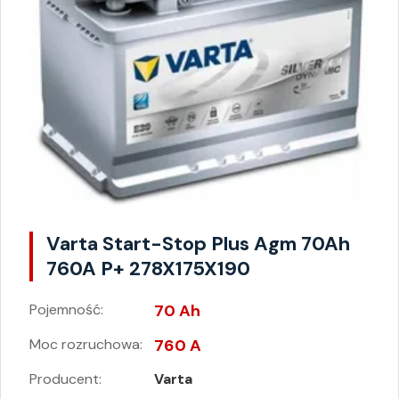
Varta Start-Stop Plus Agm 70Ah
760A P+ 278X175X190
Pojemność:
70 Ah
Moc rozruchowa:
760 A
Producent:
Varta