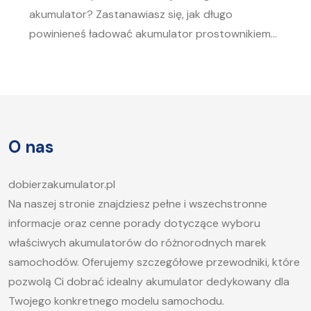
akumulator? Zastanawiasz się, jak długo
powinieneś ładować akumulator prostownikiem?
To pytanie zadaje sobie wielu kierowców.
Akumulator to serce każdego samochodu, a jego
sprawność jest kluczowa, aby móc bez problemu
uruchomić silnik, zwłaszcza w chłodne dni. W tym
artykule postaramy się odpowiedzieć na pytanie,
O nas
jak długo ładować akumulator samochodowy i
jakie […]
dobierzakumulator.pl
Na naszej stronie znajdziesz pełne i wszechstronne
informacje oraz cenne porady dotyczące wyboru
właściwych akumulatorów do różnorodnych marek
samochodów. Oferujemy szczegółowe przewodniki, które
pozwolą Ci dobrać idealny akumulator dedykowany dla
Twojego konkretnego modelu samochodu.