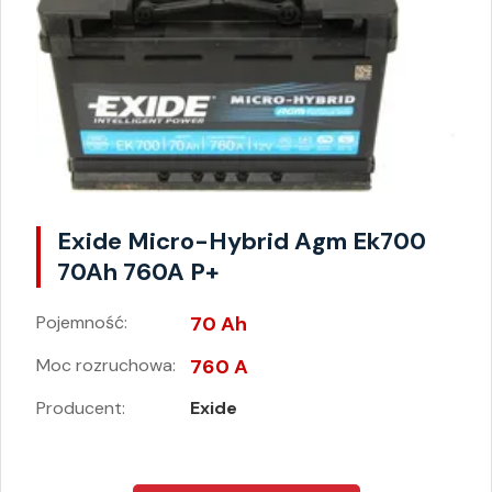
Exide Micro-Hybrid Agm Ek700
70Ah 760A P+
Pojemność:
70 Ah
Moc rozruchowa:
760 A
Producent:
Exide