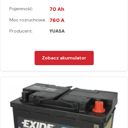
Pojemność:
70 Ah
Moc rozruchowa:
760 A
Producent:
YUASA
Zobacz akumulator