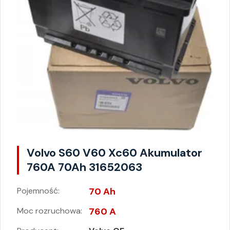
Volvo S60 V60 Xc60 Akumulator
760A 70Ah 31652063
Pojemność:
70 Ah
Moc rozruchowa:
760 A