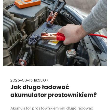
niezależnie od Twojego doświadczenia w
mechanice samochodowej. Objawy
rozładowanego akumulatora Rozładowanie
akumulatora w aucie to problem, którego żaden
kierowca […]
2025-06-15 18:53:07
Jak długo ładować
akumulator prostownikiem?
Akumulator prostownikiem: jak długo ładować