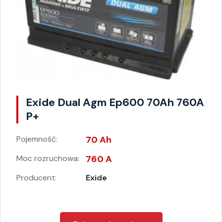
Exide Dual Agm Ep600 70Ah 760A
P+
Pojemność:
70 Ah
Moc rozruchowa:
760 A
Producent:
Exide