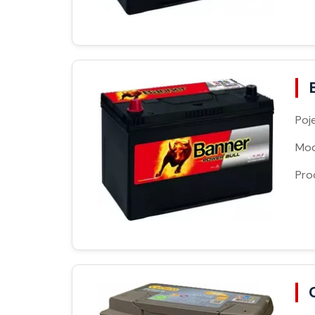
Poj
Moc
Pro