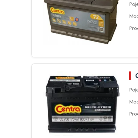
Poj
Moc
Pro
Poj
Moc
Pro