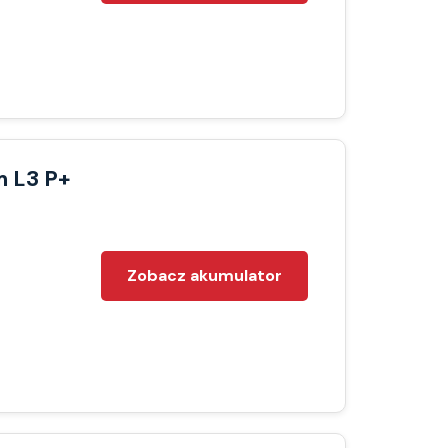
m L3 P+
Zobacz akumulator