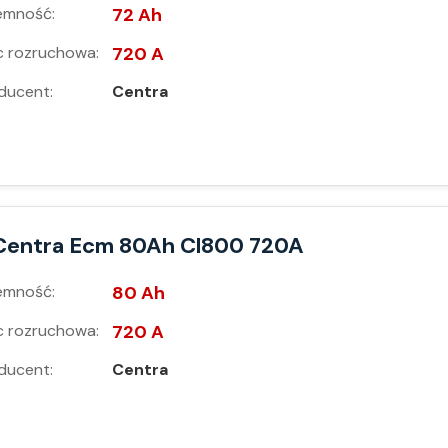
emność:
72 Ah
 rozruchowa:
720 A
ducent:
Centra
Centra Ecm 80Ah Cl800 720A
emność:
80 Ah
 rozruchowa:
720 A
ducent:
Centra