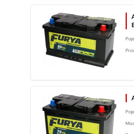
Poj
Pro
Poj
Moc