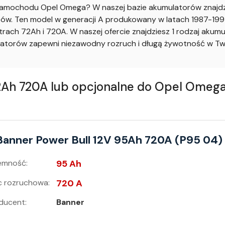
amochodu Opel Omega? W naszej bazie akumulatorów znajdzie
. Ten model w generacji A produkowany w latach 1987-1994 z 
ach 72Ah i 720A. W naszej ofercie znajdziesz 1 rodzaj aku
atorów zapewni niezawodny rozruch i długą żywotność w T
h 720A lub opcjonalne do Opel Omega A
Banner Power Bull 12V 95Ah 720A (P95 04)
emność:
95 Ah
 rozruchowa:
720 A
ducent:
Banner