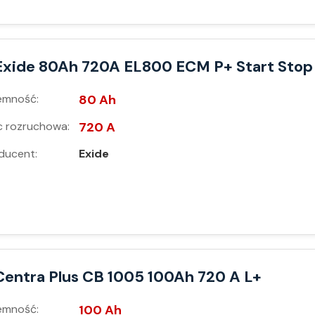
Exide 80Ah 720A EL800 ECM P+ Start Stop
emność:
80 Ah
 rozruchowa:
720 A
ducent:
Exide
Centra Plus CB 1005 100Ah 720 A L+
emność:
100 Ah