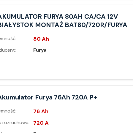
AKUMULATOR FURYA 80AH CA/CA 12V
BIAŁYSTOK MONTAŻ BAT80/720R/FURYA
emność:
80 Ah
ducent:
Furya
Akumulator Furya 76Ah 720A P+
emność:
76 Ah
 rozruchowa:
720 A