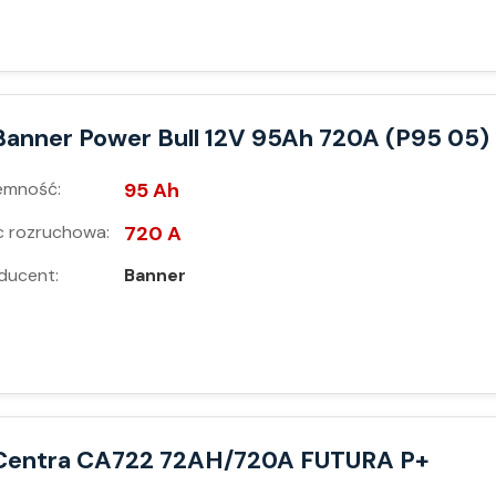
Banner Power Bull 12V 95Ah 720A (P95 05) 
emność:
95 Ah
 rozruchowa:
720 A
ducent:
Banner
Centra CA722 72AH/720A FUTURA P+