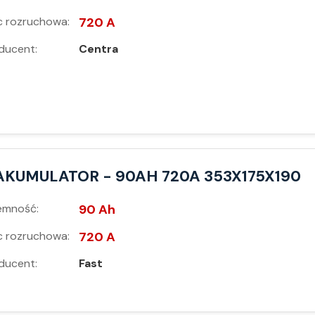
 rozruchowa:
720 A
ducent:
Centra
AKUMULATOR - 90AH 720A 353X175X190
emność:
90 Ah
 rozruchowa:
720 A
ducent:
Fast