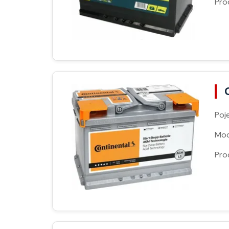
Pro
Poj
Moc
Pro