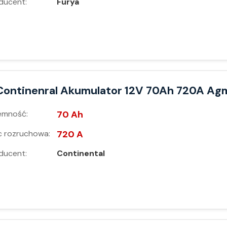
ducent:
Furya
Continenral Akumulator 12V 70Ah 720A Ag
emność:
70 Ah
 rozruchowa:
720 A
ducent:
Continental