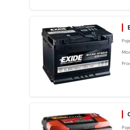
Poj
Moc
Pro
Poj