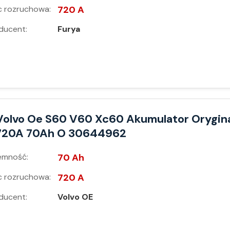
 rozruchowa:
720 A
ducent:
Furya
Volvo Oe S60 V60 Xc60 Akumulator Orygin
720A 70Ah O 30644962
emność:
70 Ah
 rozruchowa:
720 A
ducent:
Volvo OE