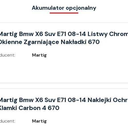
Akumulator opcjonalny
Martig Bmw X6 Suv E71 08-14 Listwy Chro
Okienne Zgarniające Nakładki 670
ducent:
Martig
Martig Bmw X6 Suv E71 08-14 Naklejki Och
Klamki Carbon 4 670
ducent:
Martig