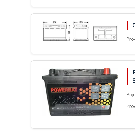
Pro
Poj
Pro