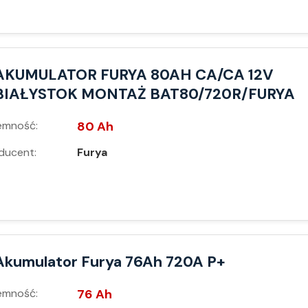
AKUMULATOR FURYA 80AH CA/CA 12V
BIAŁYSTOK MONTAŻ BAT80/720R/FURYA
emność:
80 Ah
ducent:
Furya
Akumulator Furya 76Ah 720A P+
emność:
76 Ah