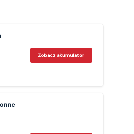
m
Zobacz akumulator
ronne