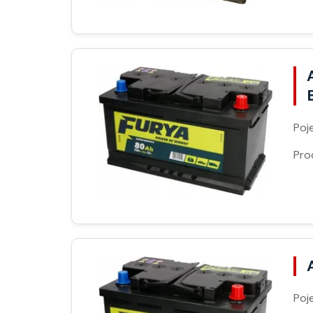
Poj
Pro
Poj