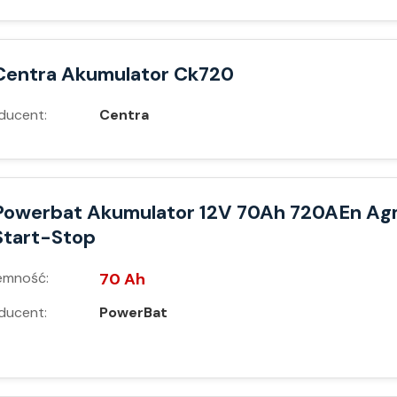
Centra Akumulator Ck720
ducent:
Centra
Powerbat Akumulator 12V 70Ah 720AEn A
Start-Stop
emność:
70 Ah
ducent:
PowerBat