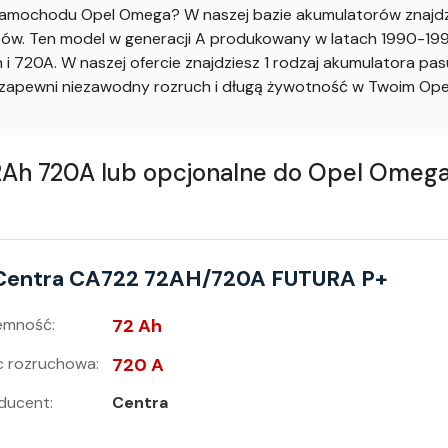
amochodu Opel Omega? W naszej bazie akumulatorów znajdzie
w. Ten model w generacji A produkowany w latach 1990-1992 
 720A. W naszej ofercie znajdziesz 1 rodzaj akumulatora pa
apewni niezawodny rozruch i długą żywotność w Twoim Ope
h 720A lub opcjonalne do Opel Omega 
Centra CA722 72AH/720A FUTURA P+
emność:
72 Ah
 rozruchowa:
720 A
ducent:
Centra