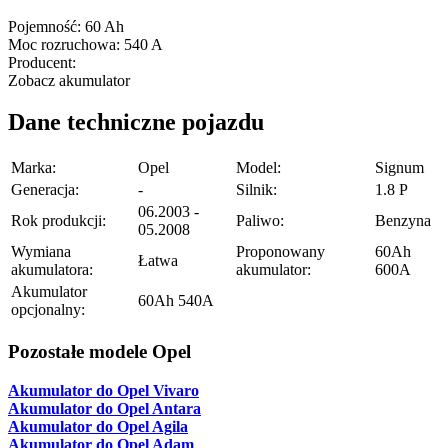
Pojemność:
60 Ah
Moc rozruchowa:
540 A
Producent:
Zobacz akumulator
Dane techniczne pojazdu
Marka:
Opel
Model:
Signum
Generacja:
-
Silnik:
1.8 P
06.2003 -
Rok produkcji:
Paliwo:
Benzyna
05.2008
Wymiana
Proponowany
60Ah
Łatwa
akumulatora:
akumulator:
600A
Akumulator
60Ah 540A
opcjonalny:
Pozostałe modele Opel
Akumulator do Opel Vivaro
Akumulator do Opel Antara
Akumulator do Opel Agila
Akumulator do Opel Adam