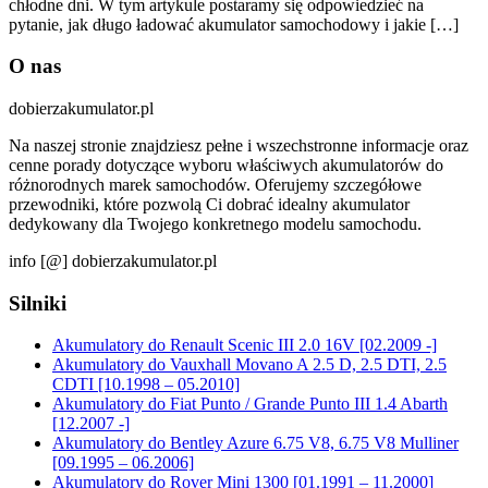
chłodne dni. W tym artykule postaramy się odpowiedzieć na
pytanie, jak długo ładować akumulator samochodowy i jakie […]
O nas
dobierzakumulator.pl
Na naszej stronie znajdziesz pełne i wszechstronne informacje oraz
cenne porady dotyczące wyboru właściwych akumulatorów do
różnorodnych marek samochodów. Oferujemy szczegółowe
przewodniki, które pozwolą Ci dobrać idealny akumulator
dedykowany dla Twojego konkretnego modelu samochodu.
info [@] dobierzakumulator.pl
Silniki
Akumulatory do Renault Scenic III 2.0 16V [02.2009 -]
Akumulatory do Vauxhall Movano A 2.5 D, 2.5 DTI, 2.5
CDTI [10.1998 – 05.2010]
Akumulatory do Fiat Punto / Grande Punto III 1.4 Abarth
[12.2007 -]
Akumulatory do Bentley Azure 6.75 V8, 6.75 V8 Mulliner
[09.1995 – 06.2006]
Akumulatory do Rover Mini 1300 [01.1991 – 11.2000]