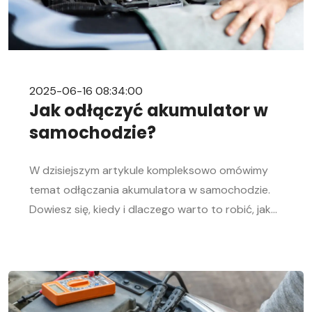
2025-06-16 08:34:00
Jak odłączyć akumulator w
samochodzie?
W dzisiejszym artykule kompleksowo omówimy
temat odłączania akumulatora w samochodzie.
Dowiesz się, kiedy i dlaczego warto to robić, jak
bezpiecznie odłączyć i podłączyć akumulator
samochodowy. Nasz przewodnik krok po kroku
pomoże Ci sprawnie przeprowadzić tę czynność,
niezależnie od Twojego doświadczenia w
mechanice samochodowej. Objawy