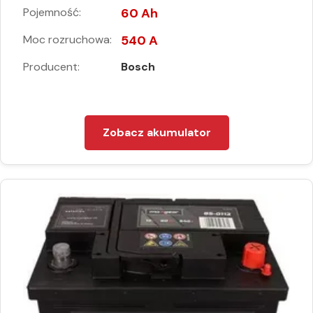
Pojemność:
60 Ah
Moc rozruchowa:
540 A
Producent:
Bosch
Zobacz akumulator