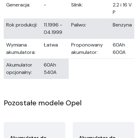
Generacja:
-
Silnik:
2.2 i 16 V
P
Rok produkcji:
11.1996 -
Paliwo:
Benzyna
04.1999
Wymiana
Łatwa
Proponowany
60Ah
akumulatora:
akumulator:
600A
Akumulator
60Ah
opcjonalny:
540A
Pozostałe modele Opel
Akumulator do
Akumulator do