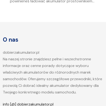
powinieneś ładować akumulator prostownikiem?
To pytanie zadaje sobie wielu kierowców.
Akumulator to serce każdego samochodu, a jego
sprawność jest kluczowa, aby móc bez problemu
uruchomić silnik, zwłaszcza w chłodne dni. W tym
artykule postaramy się odpowiedzieć na pytanie,
O nas
jak długo ładować akumulator samochodowy i
jakie […]
dobierzakumulator.pl
Na naszej stronie znajdziesz pełne i wszechstronne
informacje oraz cenne porady dotyczące wyboru
właściwych akumulatorów do różnorodnych marek
samochodów. Oferujemy szczegółowe przewodniki, które
pozwolą Ci dobrać idealny akumulator dedykowany dla
Twojego konkretnego modelu samochodu.
info [@] dobierzakumulator.pl