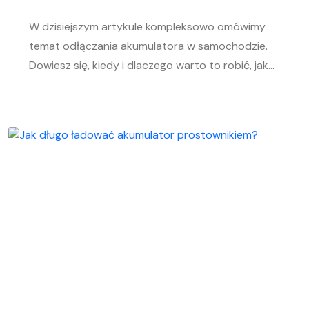
W dzisiejszym artykule kompleksowo omówimy
temat odłączania akumulatora w samochodzie.
Dowiesz się, kiedy i dlaczego warto to robić, jak
bezpiecznie odłączyć i podłączyć akumulator
samochodowy. Nasz przewodnik krok po kroku
pomoże Ci sprawnie przeprowadzić tę czynność,
niezależnie od Twojego doświadczenia w
mechanice samochodowej. Objawy
rozładowanego akumulatora Rozładowanie
akumulatora w aucie to problem, którego żaden
kierowca […]