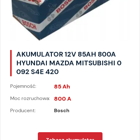
AKUMULATOR 12V 85AH 800A
HYUNDAI MAZDA MITSUBISHI 0
092 S4E 420
Pojemność:
85 Ah
Moc rozruchowa:
800 A
Producent:
Bosch
Zobacz akumulator