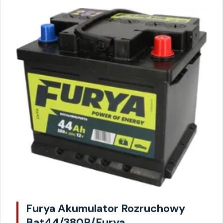
Furya Akumulator Rozruchowy
Bat44/380R/Furya