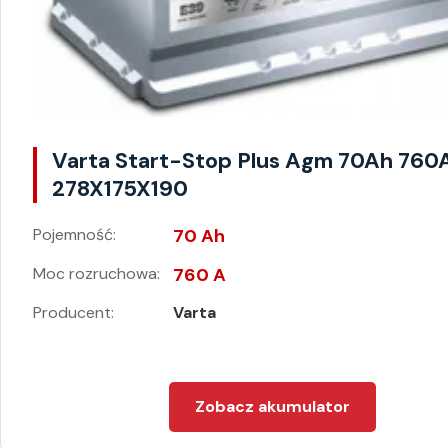
Varta Start-Stop Plus Agm 70Ah 760
278X175X190
Pojemność:
70 Ah
Moc rozruchowa:
760 A
Producent:
Varta
Zobacz akumulator