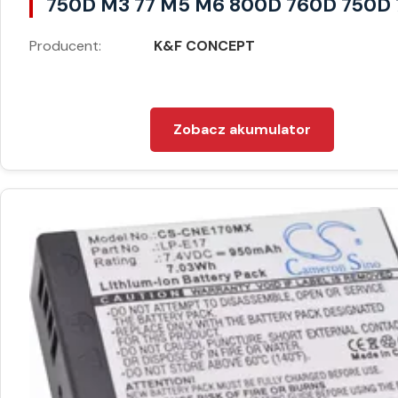
750D M3 77 M5 M6 800D 760D 750D 
Producent:
K&F CONCEPT
Zobacz akumulator