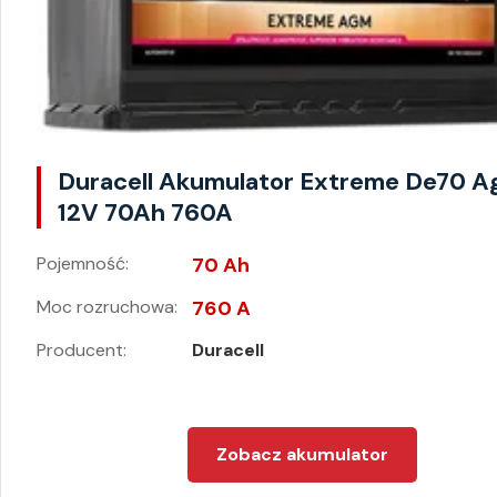
Duracell Akumulator Extreme De70 
12V 70Ah 760A
Pojemność:
70 Ah
Moc rozruchowa:
760 A
Producent:
Duracell
Zobacz akumulator