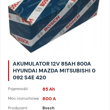
AKUMULATOR 12V 85AH 800A
HYUNDAI MAZDA MITSUBISHI 0
092 S4E 420
Pojemność:
85 Ah
Moc rozruchowa:
800 A
Producent:
Bosch