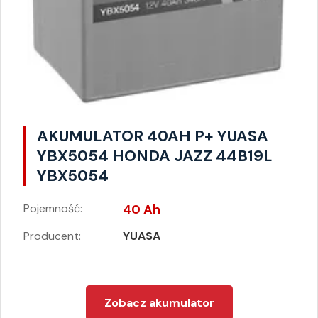
AKUMULATOR 40AH P+ YUASA
YBX5054 HONDA JAZZ 44B19L
YBX5054
Pojemność:
40 Ah
Producent:
YUASA
Zobacz akumulator