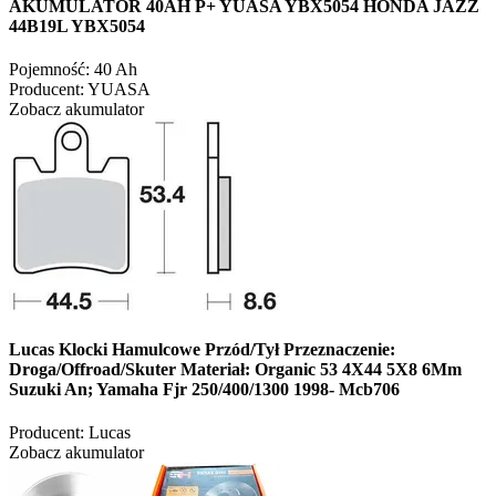
AKUMULATOR 40AH P+ YUASA YBX5054 HONDA JAZZ
44B19L YBX5054
Pojemność:
40 Ah
Producent:
YUASA
Zobacz akumulator
Lucas Klocki Hamulcowe Przód/Tył Przeznaczenie:
Droga/Offroad/Skuter Materiał: Organic 53 4X44 5X8 6Mm
Suzuki An; Yamaha Fjr 250/400/1300 1998- Mcb706
Producent:
Lucas
Zobacz akumulator