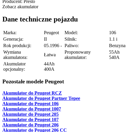
Producent:
Presto
Zobacz akumulator
Dane techniczne pojazdu
Marka:
Peugeot
Model:
106
Generacja:
II
Silnik:
1.1 i
Rok produkcji:
05.1996 -
Paliwo:
Benzyna
Wymiana
Proponowany
55Ah
Łatwa
akumulatora:
akumulator:
540A
Akumulator
44Ah
opcjonalny:
400A
Pozostałe modele Peugeot
Akumulator do Peugeot RCZ
Akumulator do Peugeot Partner Tepee
Akumulator do Peugeot 106
Akumulator do Peugeot 1007
Akumulator do Peugeot 205
Akumulator do Peugeot 107
Akumulator do Peugeot 206
Akumulator do Peugeot 206 CC